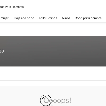
tos Para Hombres
and down arrow keys to navigate search Búsqueda reciente and Busca y Encuentr
 mujer
Trajes de baño
Talla Grande
Niños
Ropa para hombre
00