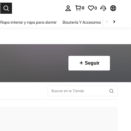
0
0
a. Press Enter to select.
Ropa interior y ropa para dormir
Bisutería Y Accesorios
Zapatos
H
Seguir