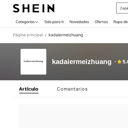
Zapa
Use up 
Categorías
Solo para ti
Novedades
Ofertas
Ropa de
Página principal
kadaiermeizhuang
/
kadaiermeizhuang
5.
Artículo
Comentarios