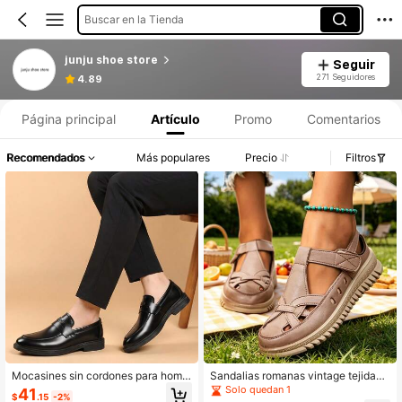
Buscar en la Tienda
junju shoe store
Seguir
271 Seguidores
4.89
Página principal
Artículo
Promo
Comentarios
Recomendados
Más populares
Precio
Filtros
Mocasines sin cordones para homb
Sandalias romanas vintage tejidas
re LOEIKAN, zapatos de vestir de n
huecas para mujer, zapatos de cuer
Solo quedan 1
41
$
.15
-2%
egocios de cuero brillante y suela pl
o suave transpirables con punta cer