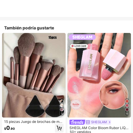
También podría gustarte
5
15
15 piezas Juego de brochas de ma
SHEGLAM
quillaje, incluye 2 esponjas de maq
0
SHEGLAM Color Bloom Rubor LíQui
$
.90
uillaje triangulares negras, suaves y
do Acabado Mate-Love Cake Color
50+ vendidos