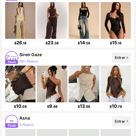
Incremento de seguidores de 17%
26
23
14
15
$
.18
$
.38
$
.58
$
.18
Siren Gaze
Entrar
99+ Nuevo
1.2M seguidores
10
9
13
10
$
.08
$
.48
$
.98
$
.78
Asna
Entrar
5 Nuevo
Incremento de seguidores de 36%