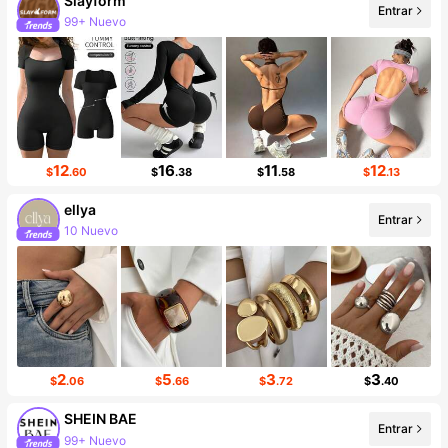
Slayform
Entrar
99+ Nuevo
Incremento de seguidores de 23%
12
16
11
12
$
.60
$
.38
$
.58
$
.13
ellya
Entrar
10 Nuevo
Incremento de seguidores de 43%
2
5
3
3
$
.06
$
.66
$
.72
$
.40
SHEIN BAE
Entrar
99+ Nuevo