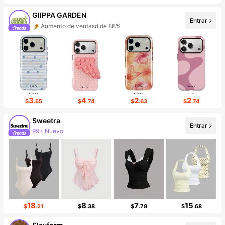
GIIPPA GARDEN
Entrar
Aumento de ventasd de 88%
14K seguidores
3
4
2
2
$
.65
$
.74
$
.63
$
.74
Sweetra
Entrar
99+ Nuevo
1.5M seguidores
18
8
7
15
$
.21
$
.38
$
.78
$
.68