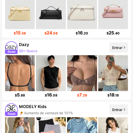
15
24
16
25
$
.58
$
.08
$
.20
$
.40
Dazy
Entrar
99+ Nuevo
6.6M seguidores
5
16
7
18
$
.88
$
.08
$
.29
$
.18
MODELY Kids
Entrar
Aumento de ventasd de 101%
Incremento de seguidores de 88%