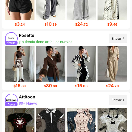
3
10
24
9
$
.24
$
.89
$
.72
$
.46
Rosette
Entrar
¡La tienda tiene artículos nuevos
15
30
15
24
$
.89
$
.80
$
.03
$
.79
Attitoon
Entrar
99+ Nuevo