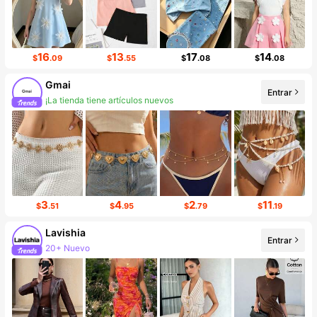
16
13
17
14
$
.09
$
.55
$
.08
$
.08
Gmai
Entrar
¡La tienda tiene artículos nuevos
4.8K seguidores
3
4
2
11
$
.51
$
.95
$
.79
$
.19
Lavishia
Entrar
20+ Nuevo
Incremento de seguidores de 15%