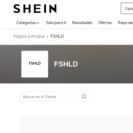
Zapa
Use up 
Categorías
Solo para ti
Novedades
Ofertas
Ropa de
Página principal
FSHLD
/
FSHLD