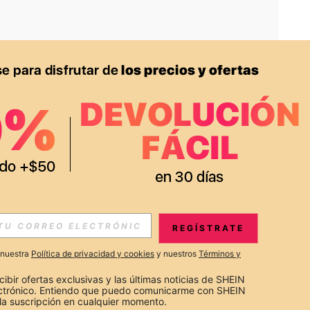
APP
S EXCLUSIVAS, PROMOCIONES Y NOTICIAS DE SHEIN
REGÍSTRATE
Suscribir
a nuestra
Política de privacidad y cookies
y nuestros
Términos y
Suscribirte
cibir ofertas exclusivas y las últimas noticias de SHEIN 
ectrónico. Entiendo que puedo comunicarme con SHEIN 
la suscripción en cualquier momento.
Suscribir