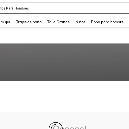
tos Para Hombres
and down arrow keys to navigate search Búsqueda reciente and Busca y Encuentr
 mujer
Trajes de baño
Talla Grande
Niños
Ropa para hombre