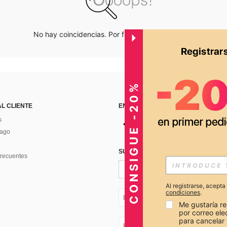
No hay coincidencias. Por favor inténtalo de nuevo.
CONSIGUE -20%
AL CLIENTE
ENCUÉNTRANOS EN
s
Pago
SUSCRÍBETE PARA RECIBIR OFERTA
recuentes
Al registrarse, acept
condiciones
.
EC + 593
Me gustaría re
por correo el
para cancelar 
EC + 593