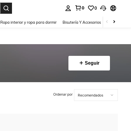
0
0
a. Press Enter to select.
Ropa interior y ropa para dormir
Bisutería Y Accesorios
Zapatos
H
Seguir
Ordenar por