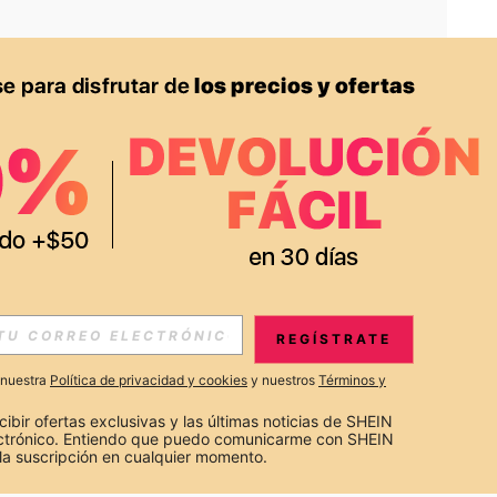
APP
S EXCLUSIVAS, PROMOCIONES Y NOTICIAS DE SHEIN
REGÍSTRATE
Suscribir
a nuestra
Política de privacidad y cookies
y nuestros
Términos y
Suscribirte
cibir ofertas exclusivas y las últimas noticias de SHEIN 
ectrónico. Entiendo que puedo comunicarme con SHEIN 
la suscripción en cualquier momento.
Suscribir