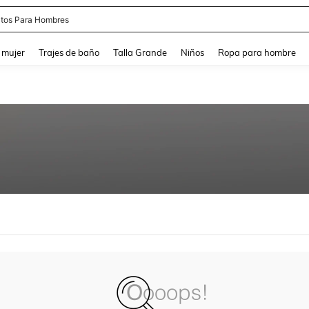
tos Para Hombres
and down arrow keys to navigate search Búsqueda reciente and Busca y Encuentr
 mujer
Trajes de baño
Talla Grande
Niños
Ropa para hombre