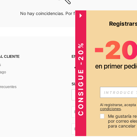
No hay coincidencias. Por favor inténtalo de nuevo.
CONSIGUE -20%
AL CLIENTE
ENCUÉNTRANOS EN
s
Pago
SUSCRÍBETE PARA RECIBIR OFERTA
recuentes
Al registrarse, acept
condiciones
.
EC + 593
Me gustaría re
por correo el
para cancelar 
EC + 593