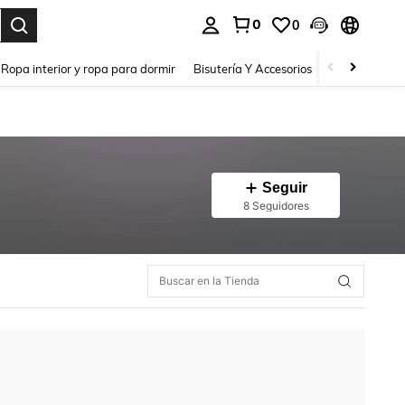
0
0
a. Press Enter to select.
Ropa interior y ropa para dormir
Bisutería Y Accesorios
Zapatos
H
Seguir
8 Seguidores