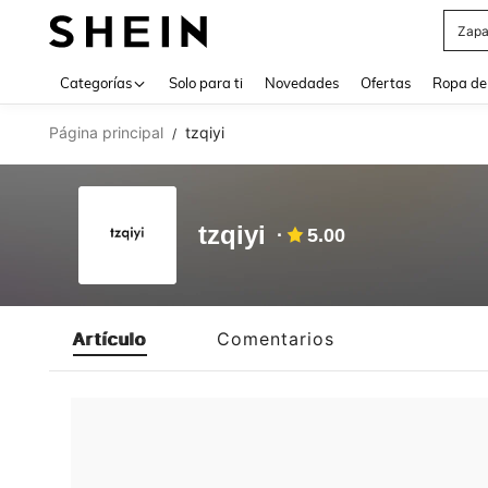
Zapa
Use up 
Categorías
Solo para ti
Novedades
Ofertas
Ropa de
Página principal
tzqiyi
/
tzqiyi
5.00
Artículo
Comentarios