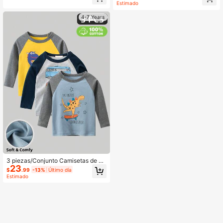
dos Para Niño Joven, Novedad De
coche y letras, camiseta de manga
Estimado
Verano, 3 Unidades
corta para verano
4-7 Years
3 piezas/Conjunto Camisetas de m
23
anga raglán con estampado de dibu
$
.99
-13%
Último día
jos animados para niño, tops casual
Estimado
es con efecto de superposición par
a primavera y otoño