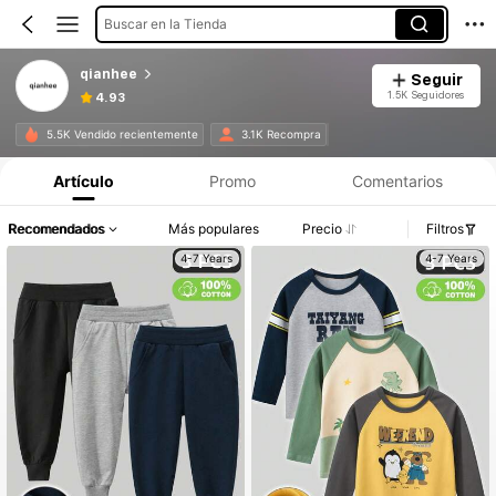
Buscar en la Tienda
qianhee
Seguir
1.5K Seguidores
4.93
5.5K Vendido recientemente
3.1K Recompra
Artículo
Promo
Comentarios
Recomendados
Más populares
Precio
Filtros
4-7 Years
4-7 Years