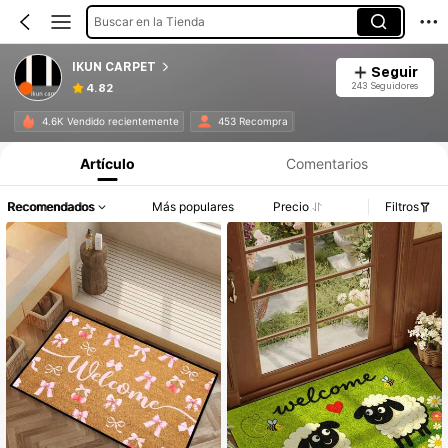
Buscar en la Tienda
IKUN CARPET
Seguir
243 Seguidores
4.82
4.6K Vendido recientemente
453 Recompra
Artículo
Comentarios
Recomendados
Más populares
Precio
Filtros