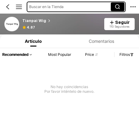
Buscar en la Tienda
Tianpai Wig
Seguir
110 Seguidores
4.87
Artículo
Comentarios
Recommended
Most Popular
Price
Filtros
No hay coincidencias
Por favor inténtelo de nuevo.