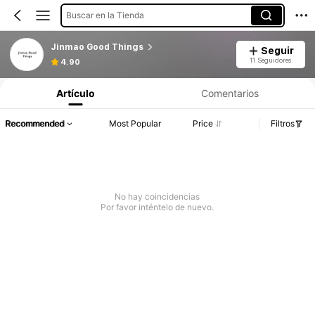
Buscar en la Tienda
Jinmao Good Things
Seguir
11 Seguidores
4.90
Artículo
Comentarios
Recommended
Most Popular
Price
Filtros
No hay coincidencias
Por favor inténtelo de nuevo.