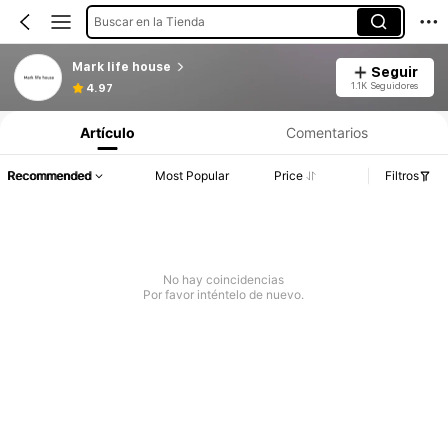
Buscar en la Tienda
Mark life house
Seguir
1.1K Seguidores
4.97
Artículo
Comentarios
Recommended
Most Popular
Price
Filtros
No hay coincidencias
Por favor inténtelo de nuevo.