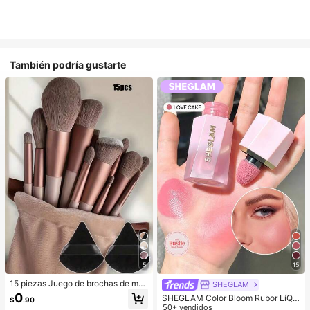
También podría gustarte
5
15
15 piezas Juego de brochas de ma
SHEGLAM
quillaje, incluye 2 esponjas de maq
0
SHEGLAM Color Bloom Rubor LíQui
$
.90
uillaje triangulares negras, suaves y
do Acabado Mate-Love Cake Color
50+ vendidos