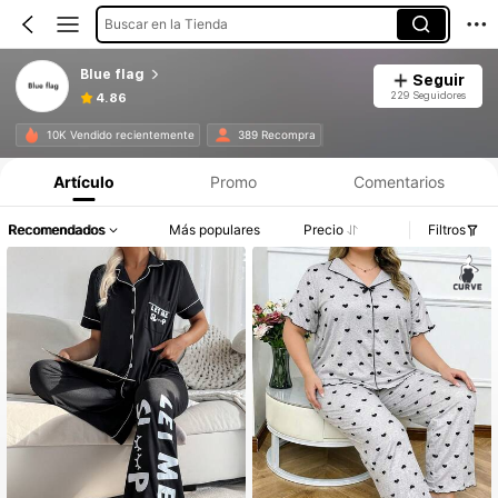
Buscar en la Tienda
Blue flag
Seguir
229 Seguidores
4.86
10K Vendido recientemente
389 Recompra
Artículo
Promo
Comentarios
Recomendados
Más populares
Precio
Filtros