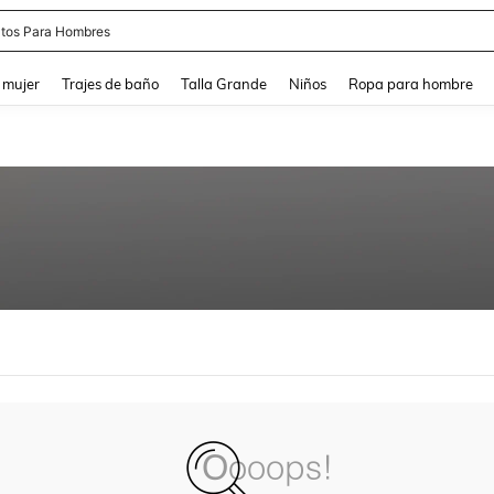
tos Para Hombres
and down arrow keys to navigate search Búsqueda reciente and Busca y Encuentr
 mujer
Trajes de baño
Talla Grande
Niños
Ropa para hombre