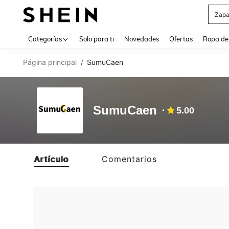
Zapa
Use up 
Categorías
Solo para ti
Novedades
Ofertas
Ropa de
Página principal
SumuCaen
/
SumuCaen
5.00
Artículo
Comentarios