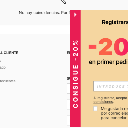
No hay coincidencias. Por favor inténtalo de nuevo.
CONSIGUE -20%
AL CLIENTE
ENCUÉNTRANOS EN
s
Pago
SUSCRÍBETE PARA RECIBIR OFERTA
recuentes
Al registrarse, acept
condiciones
.
EC + 593
Me gustaría re
por correo el
para cancelar 
EC + 593