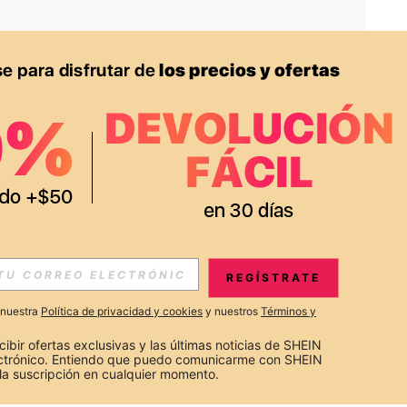
APP
S EXCLUSIVAS, PROMOCIONES Y NOTICIAS DE SHEIN
REGÍSTRATE
Suscribir
a nuestra
Política de privacidad y cookies
y nuestros
Términos y
Suscribirte
cibir ofertas exclusivas y las últimas noticias de SHEIN 
ectrónico. Entiendo que puedo comunicarme con SHEIN 
la suscripción en cualquier momento.
Suscribir