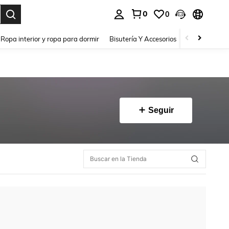
0
0
a. Press Enter to select.
Ropa interior y ropa para dormir
Bisutería Y Accesorios
Zapatos
H
Seguir