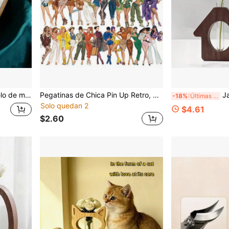
ienta de peinado diario para el hogar, dormitorio y baño, regalo de belleza para mujeres, niñas y amantes del cuidado del cabello
Pegatinas de Chica Pin Up Retro, 50 Calcomanías Estéticas de Mujeres de Moda Vintage, Pegatinas de Vinilo Impermeables para Portátil, Funda de Teléfono, Álbum de Recortes, Decoración DIY para Adolescentes, Chicas y Adultos
Jarrón hidropónico de madera con tu
-18%
Últimas 3 hrs
Solo quedan 2
$4.61
$2.60