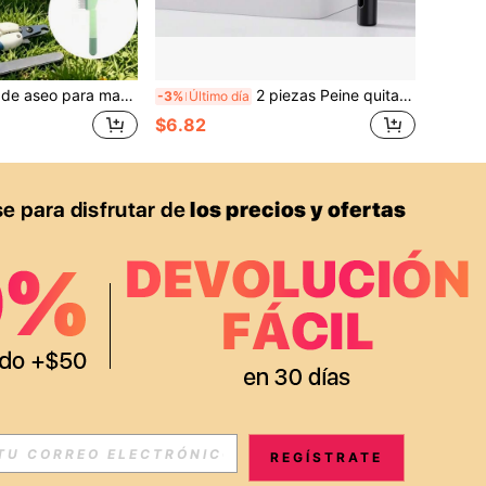
 cepillo cardador autolimpiante, cortauñas y lima de uñas, peine profesional para quitar pelo de mascotas y herramientas para recortar patas para perros, gatos y mascotas pequeñas, suministros de aseo en el hogar, mango antideslizante, hoja de acero inoxidable afilada
2 piezas Peine quitapelos para mascotas combinado con cortauñas, cepillo de acero inoxidable para el subpelo, adecuado para perros y gatos, cepillo para eliminar nudos sin dolor, adecuado para el cuidado diario de mascotas en el hogar, especialmente diseñado para dueños de mascotas y nuevos dueños de mascotas.
-3%
Último día
$6.82
REGÍSTRATE