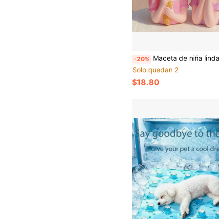
Maceta de niña linda, maceta de resina con corona de flores linda, también se puede usar como decoración. Adecuada para decoración de flores secas en la sala de estar. Perfecta para decoración de
-20%
Solo quedan 2
$18.80