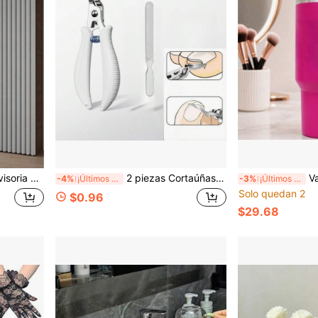
 Hogar Junto a la Cama, de Alta Calidad para Sala de Estar, Dormitorio y talla grande
2 piezas Cortaúñas profesional para uñas encarnadas, pinza de uñas con pico curvo ultra afilado y lima de uñas, herramienta de pedicura de acero inoxidable con mango antideslizante para uñas gruesas y encarnadas, kit de cuidado de uñas de los pies con paroniquia para hombres, mujeres y personas mayores, uso en el hogar y salón
Vaso de 40oz, Taza Ai
-4%
¡Últimos 2 días
-3%
¡Últimos 2 días
Solo quedan 2
$0.96
$29.68