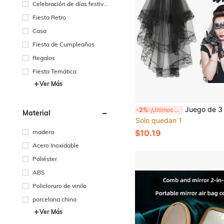
Celebración de días festivo
s
Fiesta Retro
Casa
Fiesta de Cumpleaños
Regalos
Fiesta Temática
Ver Más
Juego de 3 piezas de accesorios de velo de novia de encaje negro para mujeres, velo de novia de tul vintage en capas, máscara de encaje floral y guantes cortos de encaje, deco
-2%
¡Últimos 2 días
Material
Solo quedan 1
$10.19
madera
Acero Inoxidable
Poliéster
ABS
Policloruro de vinilo
porcelana china
Ver Más