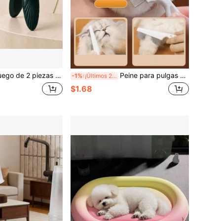
as de pico curvo para uñas encarnadas con lima de uñas, cortauñas de acero inoxidable con agarre texturizado antideslizante para uñas gruesas encarnadas & paroniquia, herramienta de pedicura portátil para cuidado de pies en casa y salón
Peine para pulgas y piojos de mascotas con mango antideslizante, cepillo para eliminar pelo de gato y herramienta para eliminar pelo de perro, elimina eficazmente pulgas, caspa y pelo suelto, suministros de aseo para mascotas adecuados para el cuidado diario en el hogar, limpieza en salones de aseo de mascotas y viajes al aire libre, peine para pulgas de mascotas
-1%
¡Últimos 2 días
$1.68