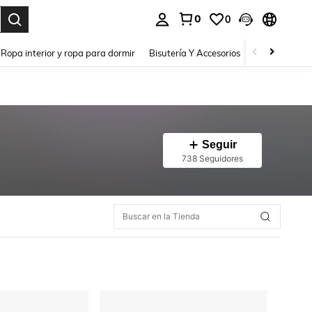
0
0
a. Press Enter to select.
Ropa interior y ropa para dormir
Bisutería Y Accesorios
Zapatos
H
Seguir
738 Seguidores