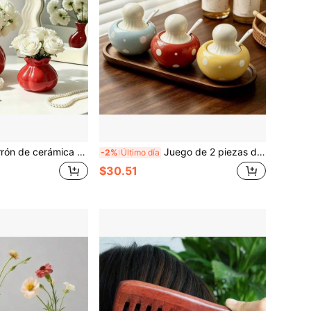
labaza, maceta minimalista mini para flores secas, decoración de escritorio estética, artículo romántico individual, adecuado para sala de estar, dormitorio, balcón, decoración del hogar, boda y fiesta de inauguración de la casa
Juego de 2 piezas de tarros de cerámica con diseño de hongos y lunares lindos, con tapas y cucharas, recipientes herméticos para almacenar especias con bandeja de bambú, soporte a prueba de polvo para condimentos en la encimera de la cocina, regalo adorable de utensilio de cocina para cocineros en casa
-2%
Último día
$30.51