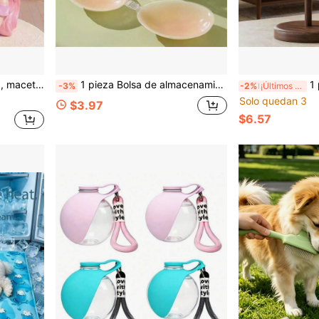
 escritorio interior para amantes de las plantas. Regalo único para niñas
1 pieza Bolsa de almacenamiento de silicona PVC para sujetador invisible, bolsa transparente multifuncional, bolsa de almacenamiento para productos de tocador, protección solar y cuidado de la piel, bolsa de almacenamiento impermeable portátil para parches de leche, decoración de dormitorio, regreso a la escuela
1 pieza Soporte desech
-3%
-2%
¡Últimos 2 días
Solo quedan 3
$3.97
$6.57