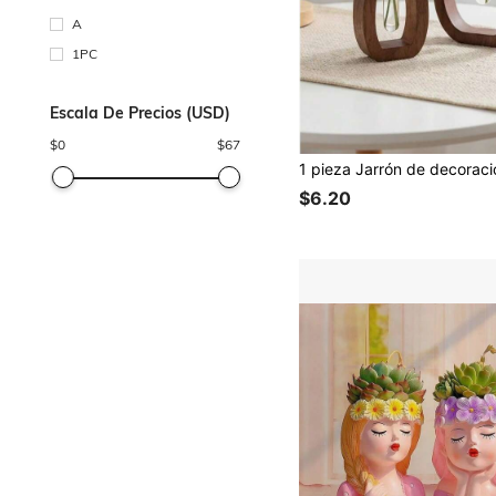
A
1PC
Escala De Precios (USD)
$
0
$
67
$6.20