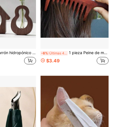
bo de ensayo de vidrio, maceta con forma de casa y calabaza creativa para plantas hidropónicas, jarrón de flores de escritorio para decoración del hogar y oficina, estación de propagación minimalista para plantas hidropónicas, regalo perfecto para amantes de las plantas, inauguración de la casa, boda
1 pieza Peine de madera de sándalo rojo con dientes anchos, peine antiestaticidad, peine de madera para masaje del cabello, muy adecuado para cabello rizado, liso y largo
-6%
Últimas 4 hrs
$3.49