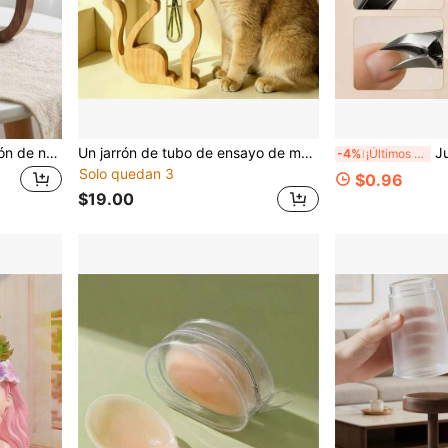
1 pieza Jarrón de decoración de nogal, jarrón de tubo de ensayo de vidrio transparente, instalación de flores acuáticas pequeñas, jarrón de decoración de flores secas simuladas, jarrón de arte de arreglo floral, decoración de mesa simple, decoración de sala de exposiciones de vida simple, decoración del hogar, jarrón, centro de mesa, decoración de mesa para el Día de San Valentín, boda del Día de San Valentín
Un jarrón de tubo de ensayo de madera con forma de gato lindo, diseñado especialmente para los amantes de los gatos - Un jarrón de madera simple que es adecuado para salas de estar, dormitorios y escritorios. Es el regalo ideal para los entusiastas de las plantas y los gatos.
Juego de 2 piezas de cortauñ
-4%
¡Últimos 3 días
Solo quedan 3
$0.96
$19.00