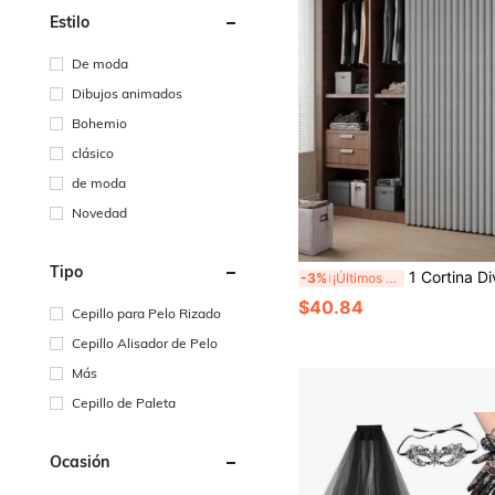
Estilo
De moda
Dibujos animados
Bohemio
clásico
de moda
Novedad
Tipo
1 Cortina Divisoria de Habitación Plegable Independiente, Adecuada para Todas las Estaciones, Cortina de Tela Elegante Colgante, Ideal para Alquiler de
-3%
¡Últimos 2 días
$40.84
Cepillo para Pelo Rizado
Cepillo Alisador de Pelo
Más
Cepillo de Paleta
Ocasión