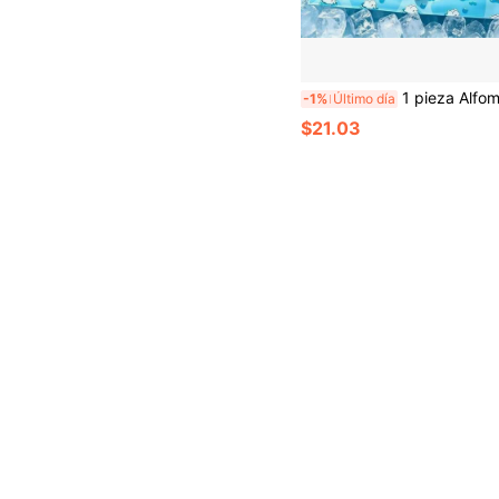
1 pieza Alfombrilla de gel de enfriamiento con diseño de mascota de dibujos animados, almohadilla auto-enfriable para perros y gatos, cama plegable impermeable y antideslizante para disipar el calor, sin necesidad de refrigeración par
-1%
Último día
$21.03