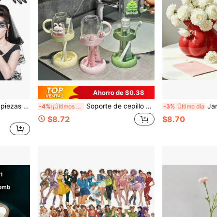
Ahorro de $0.38
ración de atuendo de novia oscura para Halloween, boda gótica, fiesta renacentista, sesión de fotos de cosplay
Soporte de cepillo de dientes infantil con diseño de dibujos animados lindo con vaso, estante de almacenamiento de cepillo de dientes y pasta de dientes a prueba de polvo para el baño, soporte de secado 2 en 1 con base de drenaje, diseño de animal kawaii adecuado para niños, material de plástico, aplicable para lavabo de baño, dormitorio, viaje, almacenamiento en el hogar
Jarrón de cerámica con patrón de lazo y ca
-4%
¡Últimos 2 días
-3%
Último día
$8.72
$8.70