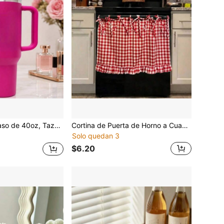
slada de Acero Inoxidable, Tapa a Prueba de Fugas & Pajita, Asa Portátil, Compatible con Portavasos, Gran Capacidad. Regalo Ideal para Hombres & Mujeres para Diversas Festividades
Cortina de Puerta de Horno a Cuadros Estilo Granja con Lazos, Cortina de Encaje Fruncido Portátil de Fácil Instalación para Decoración de Cocina, Cubierta de Algodón Suave Premium para Ocultar el Desorden de la Estufa, Perfecta para Casa de Campo, Renovación de Cocina de Granja & Regalo de Inauguración de Casa
Solo quedan 3
$6.20