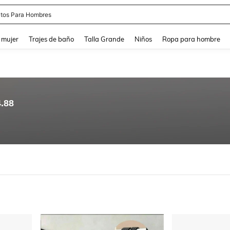
apatos Blancos
and down arrow keys to navigate search Búsqueda reciente and Busca y Encuentr
 mujer
Trajes de baño
Talla Grande
Niños
Ropa para hombre
4.88