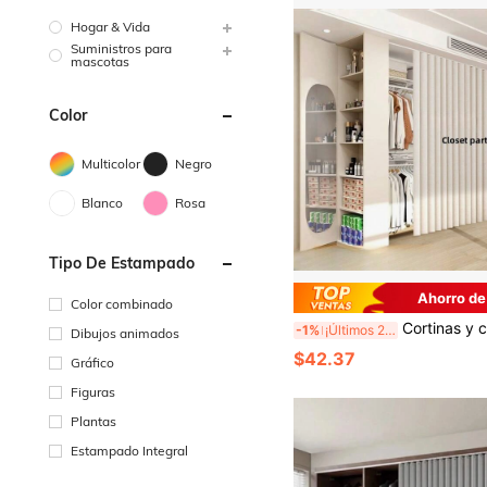
Hogar & Vida
Suministros para
mascotas
Color
Multicolor
Negro
Blanco
Rosa
Tipo De Estampado
Ahorro de
Color combinado
Cortinas y cortinas de ducha plegables de colores, fáciles de instalar, estilo bohemio, sin barra, cortinas opacas de moda, divisores de esp
-1%
¡Últimos 2 días
Dibujos animados
$42.37
Gráfico
Figuras
Plantas
Estampado Integral