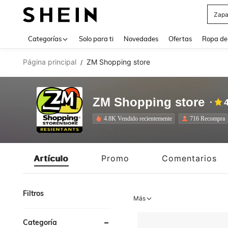
Z
Use up 
Categorías
Solo para ti
Novedades
Ofertas
Ropa de
Página principal
ZM Shopping store
/
ZM Shopping store
4.8K Vendido recientemente
716 Recompra
Artículo
Promo
Comentarios
Filtros
Más
Categoría