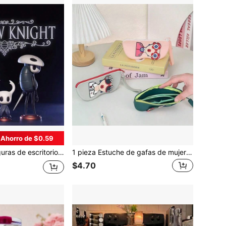
Ahorro de $0.59
 Knight, figura del Príncipe Pálido, ornamentos de escritorio, estatuilla modelo de regalo
1 pieza Estuche de gafas de mujer con forma de labios rojos, estuche de silicona portátil y lindo con diseño de dibujos animados, ligero, impermeable y organizador de almacenamiento de gafas para uso diario y viajes
$4.70