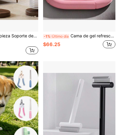
able para vasos, Rejilla de drenaje de vasos de papel de nuez, Estante de almacenamiento de escritorio para vasos de agua de mesa de comedor, Soporte para tazas de café, té y vasos de papel
Cama de gel refrescante con degradado para mascotas, estera de enfriamiento impermeable y lavable para perros de hasta 50 lbs, cojín de gel de hielo antiarañazos para el verano para perros y gatos pequeños, medianos y grandes, almohadilla de descanso para mascotas de fácil limpieza para interiores y dormitorio
-1%
Último día
$66.25