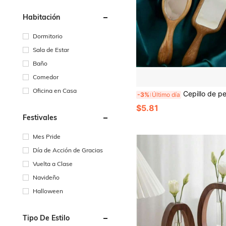
Habitación
Dormitorio
Sala de Estar
Baño
Comedor
Oficina en Casa
Cepillo de pelo de madera 2 en 1 con cojín de aire y espejo incorporado, peine de masaje para el cuero cabelludo para el cuidado del cabello y relajación de la cabeza, accesorio de maquillaje portátil para viajes, herram
-3%
Último día
$5.81
Festivales
Mes Pride
Día de Acción de Gracias
Vuelta a Clase
Navideño
Halloween
Tipo De Estilo