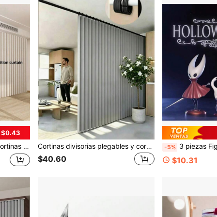
 $0.43
acio para el hogar y uso comercial, diseño artístico vibrante, tela de poliéster lavable
Cortinas divisorias plegables y cortinas de ducha, fáciles de instalar, con estilo bohemio, sin necesidad de barras, cortinas modernas que bloquean la luz, divisores de espacio para el hogar y uso comercial, diseño artístico vívido, tela de poliéster lavable
3 piezas Figuras de escritorio con modelo de carro de Hollow
-5%
$40.60
$10.31