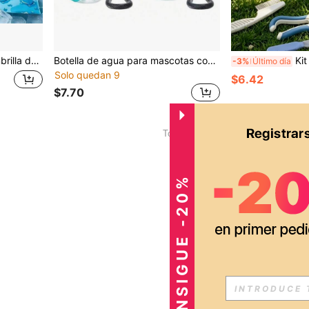
a prevenir el golpe de calor, adecuada para sofá, jaula, coche, interior y exterior para el descanso de mascotas en verano
Botella de agua para mascotas con cuenco esférico, botella de beber portátil de silicona para mascotas, taza de agua a prueba de fugas para viajes con mascotas, adecuada para pasear perros y hacer senderismo, fuente de beber plegable para mascotas, adecuada para uso al aire libre de gatos y perros
Kit de aseo para mascotas de 3 piezas que incluye
-3%
Último día
Solo quedan 9
$6.42
$7.70
1
Total de 1 páginas
CONSIGUE -20%