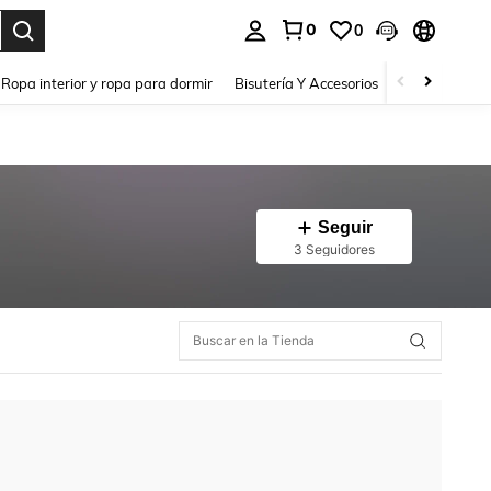
0
0
a. Press Enter to select.
Ropa interior y ropa para dormir
Bisutería Y Accesorios
Zapatos
H
Seguir
3 Seguidores