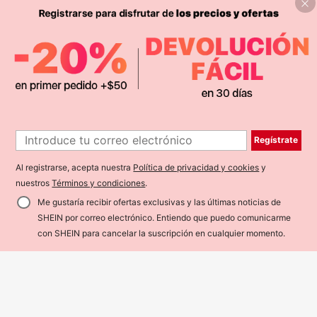
Ahorro de $0.20
Sujetador sin costuras y sin aros pa
6
ra mujer, sexy con laterales antidesl
$
.58
-3%
¡Últimos 2 días
izantes, almohadillas extraíbles y e
spalda cruzada, sin tirantes, comod
idad todo el día
5
1
Regístrate
Bebeilu
1
Conjunto de camiseta de tirantes c
on lazo decorativo y pantalones de
Al registrarse, acepta nuestra
Política de privacidad y cookies
y
#1 Más vendidos
en Tirantes finos Conjuntos de camisetas sin manga
cintura elástica a rayas, estilo casu
7
nuestros
Términos y condiciones
.
$
.68
al de vacaciones para bebé niña
Me gustaría recibir ofertas exclusivas y las últimas noticias de
SHEIN por correo electrónico. Entiendo que puedo comunicarme
con SHEIN para cancelar la suscripción en cualquier momento.