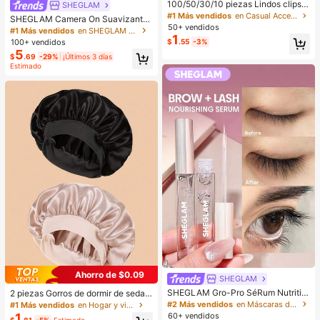
100/50/30/10 piezas Lindos clips d
SHEGLAM
e estrella de cinco puntas estilo Y2
#1 Más vendidos
en Casual Accesorios para el cabello de las mujere
SHEGLAM Camera On Suavizante
K, clips de cabello coloridos, acces
50+ vendidos
& Difuminador Prebase Marca de B
#1 Más vendidos
en SHEGLAM Maquillaje
orios básicos para el cabello - Adec
1
elleza Cosmética Maquillaje para
100+ vendidos
$
.55
-3%
uados para niñas, uso diario en la e
Mujeres y Niñas
5
scuela, fiestas, deportes, estética
$
.69
-29%
¡Últimos 3 días
Estimado
Ahorro de $0.09
SHEGLAM
SHEGLAM Gro-Pro SéRum Nutritiv
2 piezas Gorros de dormir de seda y
o Para PestañAs PestañAs Marca D
satén de lujo, unicolor, gorros elásti
#2 Más vendidos
en Máscaras de pestañas
#1 Más vendidos
en Hogar y vida
e Belleza CosméTica Maquillaje Pa
cos de protección del cabello, liger
60+ vendidos
1