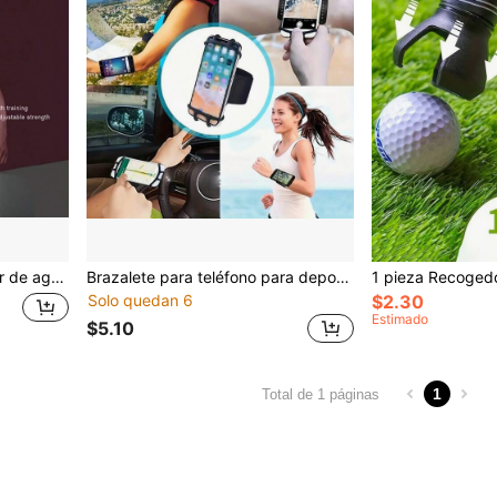
nto de Body completo, fitness en casa, unisex, adecuado como regalo de Navidad, regalo de Año Nuevo, regalo de cumpleaños, regalo del Día de San Valentín
Brazalete para teléfono para deportes al aire libre, soporte de fitness con muñequera giratoria 360° desmontable, correa elástica universal para correr y ciclismo
Solo quedan 6
$2.30
Estimado
$5.10
1
Total de 1 páginas