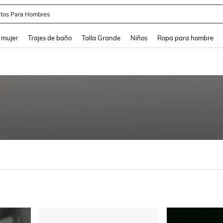
tos Para Hombres
and down arrow keys to navigate search Búsqueda reciente and Busca y Encuentr
 mujer
Trajes de baño
Talla Grande
Niños
Ropa para hombre