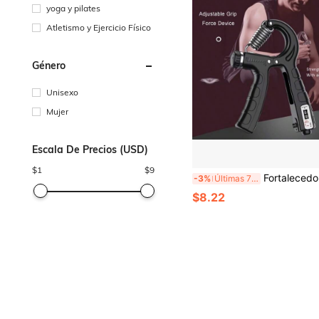
yoga y pilates
Atletismo y Ejercicio Físico
Género
Unisexo
Mujer
Escala De Precios (USD)
$
1
$
9
Fortalecedor de agarre ajustable mejorado, entrenador de mano y antebrazo de alta resistencia, resistencia ajustable de 11-220 lbs, equipo de entrenamiento de fuerza, adecuado para gimnasio, flexiones de muñeca, dominadas, levantamiento de pesas, entrenamie
-3%
Últimas 7 hrs
$8.22