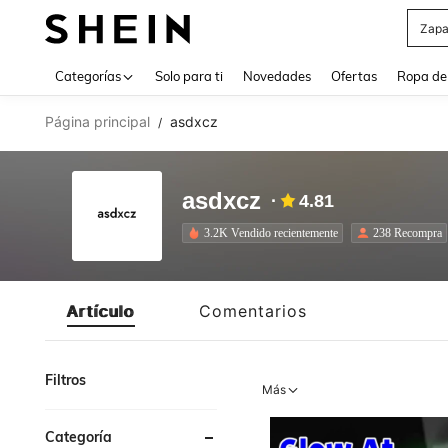
Zapa
Use up 
Categorías
Solo para ti
Novedades
Ofertas
Ropa de
Página principal
asdxcz
/
asdxcz
4.81
3.2K Vendido recientemente
238 Recompra
Artículo
Comentarios
Filtros
Más
Categoría