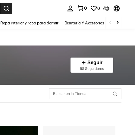
0
0
a. Press Enter to select.
Ropa interior y ropa para dormir
Bisutería Y Accesorios
Zapatos
H
Seguir
58 Seguidores