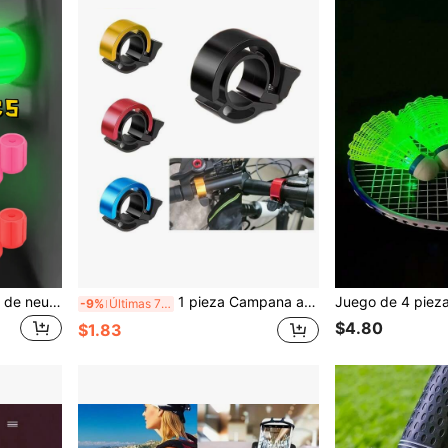
16 piezas Tapas de válvula de neumático que brillan en la oscuridad - Tapas de plástico ABS para autos, camiones, bicicletas - Verde, azul, rosa, rojo brillante en la oscuridad - Accesorios redondos, duraderos y elegantes para mayor visibilidad nocturna | Tapas de válvula vibrantes | Tapas de plástico ligeras para válvulas de neumáticos
1 pieza Campana automática para bicicleta, bocina de bicicleta de montaña, adecuada para montar en bicicleta, accesorios de bicicleta plegable con opción de varios colores
-9%
Últimas 7 hrs
$4.80
$1.83