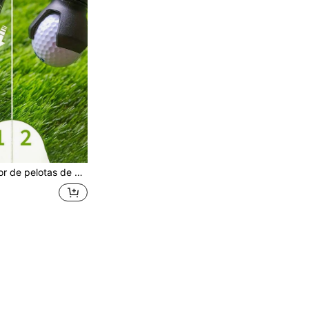
1 pieza Recogedor de pelotas de golf, accesorio de golf de goma y aleación de zinc, recogedor de pelotas de golf de 3 garras, herramienta de entrenamiento de golf práctica y conveniente