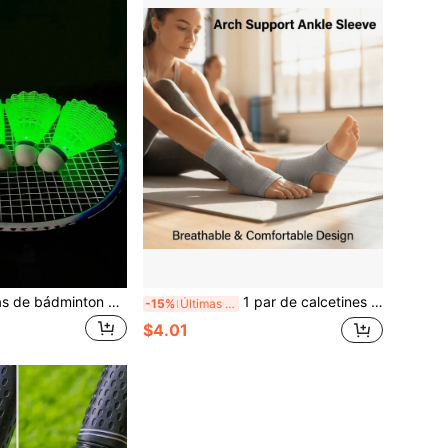
Juego de 4 piezas de bádminton que brilla en la oscuridad, volantes para recreación nocturna al aire libre, apto para actividades familiares
1 par de calcetines de compresión para tobillo - Calcetines deportivos de soporte para tobillo tejidos unisex, adecuados para yoga, pilates, uso diario - Calcetines de yoga transpirables y que absorben la humedad
-15%
Últimas 7 hrs
$4.01