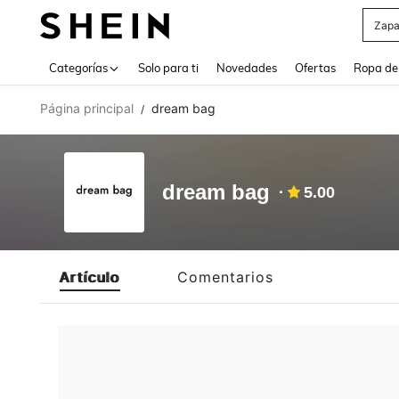
Zapa
Use up 
Categorías
Solo para ti
Novedades
Ofertas
Ropa de
Página principal
dream bag
/
dream bag
5.00
Artículo
Comentarios