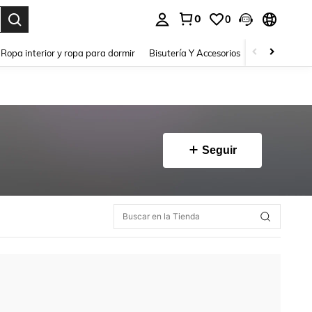
0
0
a. Press Enter to select.
Ropa interior y ropa para dormir
Bisutería Y Accesorios
Zapatos
H
Seguir