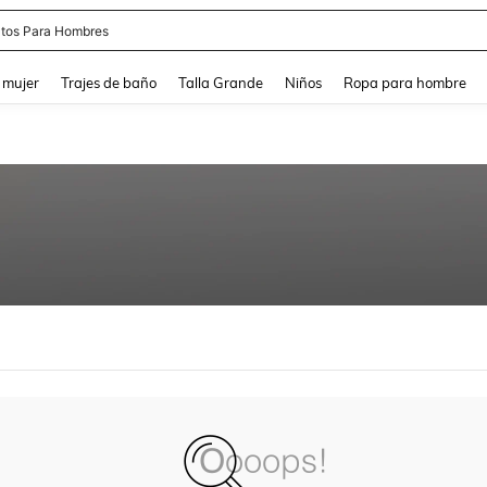
tos Para Hombres
and down arrow keys to navigate search Búsqueda reciente and Busca y Encuentr
 mujer
Trajes de baño
Talla Grande
Niños
Ropa para hombre