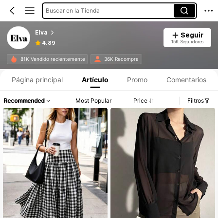
Buscar en la Tienda
Elva
Seguir
15K Seguidores
4.89
81K Vendido recientemente
36K Recompra
Página principal
Artículo
Promo
Comentarios
Recommended
Most Popular
Price
Filtros