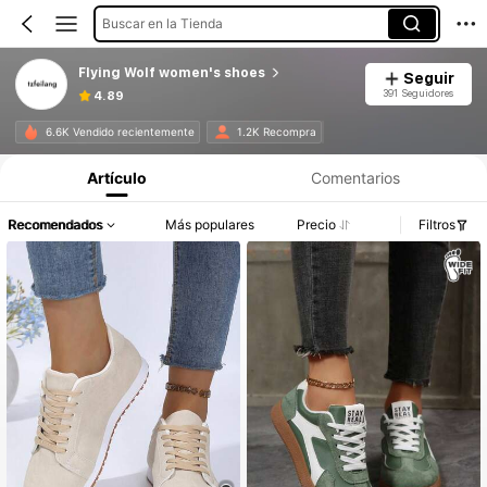
Buscar en la Tienda
Flying Wolf women's shoes
Seguir
391 Seguidores
4.89
6.6K Vendido recientemente
1.2K Recompra
Artículo
Comentarios
Recomendados
Más populares
Precio
Filtros