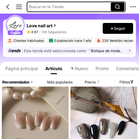
Buscar en la Tienda
Love nail art
Seguir
4.87
13K Seguidores
Clientes habituales
Establecido hace 1 año
22K Vendido reciente
Esta tienda está seleccionada como
「Botique de moda」
Página principal
Artículo
Nuevo
Promo
Comentari
Recomendados
Más populares
Precio
Filtros