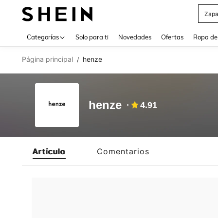
Zapa
Use up 
Categorías
Solo para ti
Novedades
Ofertas
Ropa de
Página principal
henze
/
henze
4.91
Artículo
Comentarios