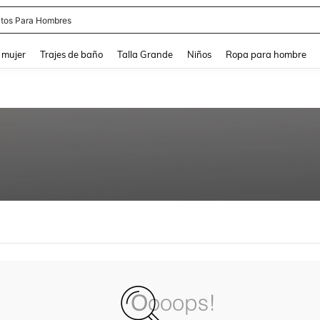
tos Para Hombres
and down arrow keys to navigate search Búsqueda reciente and Busca y Encuentr
 mujer
Trajes de baño
Talla Grande
Niños
Ropa para hombre