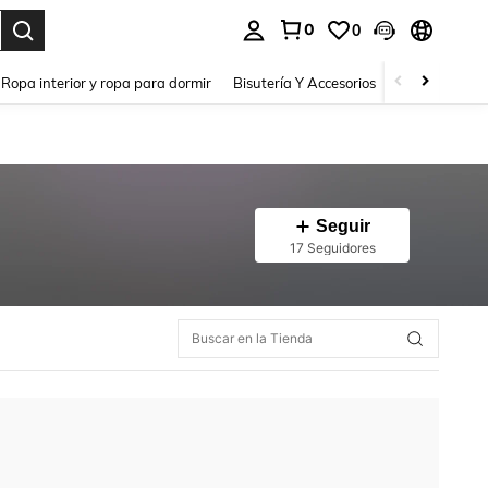
0
0
a. Press Enter to select.
Ropa interior y ropa para dormir
Bisutería Y Accesorios
Zapatos
H
Seguir
17 Seguidores