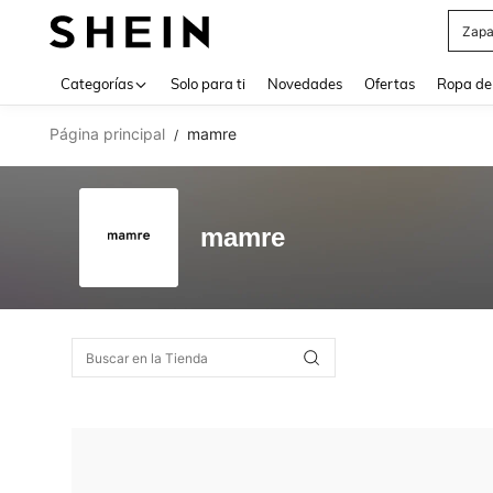
Zapa
Use up 
Categorías
Solo para ti
Novedades
Ofertas
Ropa de
Página principal
mamre
/
mamre