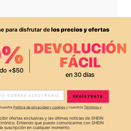
APP
S EXCLUSIVAS, PROMOCIONES Y NOTICIAS DE SHEIN
REGÍSTRATE
Suscribir
a nuestra
Política de privacidad y cookies
y nuestros
Términos y
Suscribirte
cibir ofertas exclusivas y las últimas noticias de SHEIN 
ectrónico. Entiendo que puedo comunicarme con SHEIN 
la suscripción en cualquier momento.
Suscribir