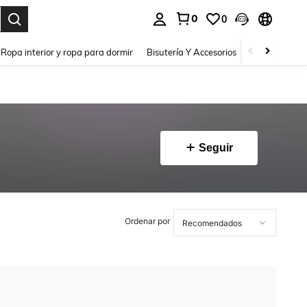
0
0
a. Press Enter to select.
Ropa interior y ropa para dormir
Bisutería Y Accesorios
Zapatos
H
Seguir
Ordenar por