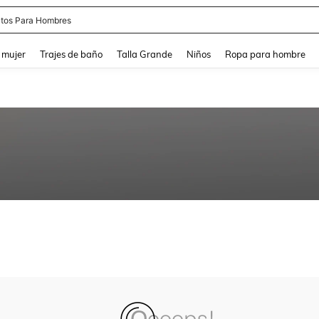
tos Para Hombres
and down arrow keys to navigate search Búsqueda reciente and Busca y Encuentr
 mujer
Trajes de baño
Talla Grande
Niños
Ropa para hombre