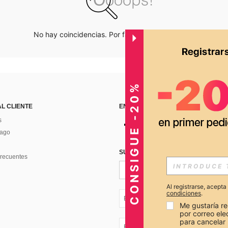
No hay coincidencias. Por favor inténtalo de nuevo.
CONSIGUE -20%
AL CLIENTE
ENCUÉNTRANOS EN
s
Pago
SUSCRÍBETE PARA RECIBIR OFERTA
recuentes
Al registrarse, acept
condiciones
.
EC + 593
Me gustaría re
por correo el
para cancelar 
EC + 593