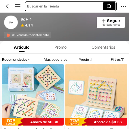
Buscar en la Tienda
jige
Seguir
186 Seguidores
4.94
3K Vendido recientemente
Artículo
Promo
Comentarios
Recomendados
Más populares
Precio
Filtros
Ahorro de $0.30
Ahorro de $0.36