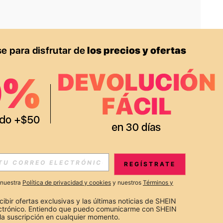
APP
S EXCLUSIVAS, PROMOCIONES Y NOTICIAS DE SHEIN
REGÍSTRATE
Suscribir
a nuestra
Política de privacidad y cookies
y nuestros
Términos y
Suscribirte
cibir ofertas exclusivas y las últimas noticias de SHEIN 
ectrónico. Entiendo que puedo comunicarme con SHEIN 
la suscripción en cualquier momento.
Suscribir