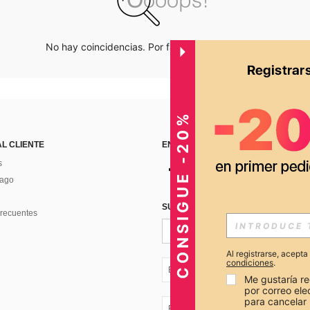
No hay coincidencias. Por favor inténtalo de nuevo.
CONSIGUE -20%
AL CLIENTE
ENCUÉNTRANOS EN
s
Pago
SUSCRÍBETE PARA RECIBIR OFERTA
recuentes
Al registrarse, acept
condiciones
.
EC + 593
Me gustaría re
por correo el
para cancelar 
EC + 593