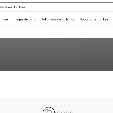
tos Para Hombres
and down arrow keys to navigate search Búsqueda reciente and Busca y Encuentr
 mujer
Trajes de baño
Talla Grande
Niños
Ropa para hombre