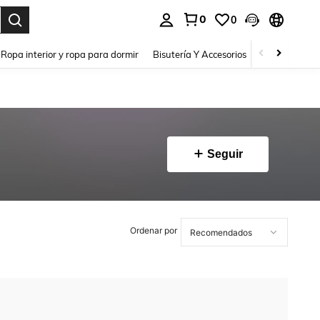
0
0
a. Press Enter to select.
Ropa interior y ropa para dormir
Bisutería Y Accesorios
Zapatos
H
Seguir
Ordenar por