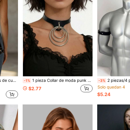
s para fiestas de Halloween y uso diario
1 pieza Collar de moda punk gótico rock negro de cuero PU anillo de cuello para fiesta y uso diario
2 piezas/4 piezas Brazalete ajustable de cuero PU de moda para hombre
-1%
-3%
Solo quedan 4
$2.77
$5.24