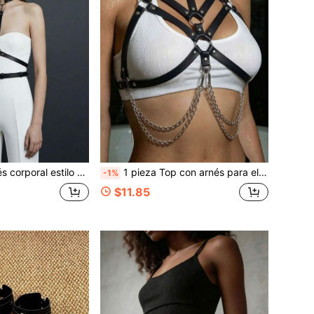
on tiras decorativas, accesorio de ropa gótica, apto para uso diario
1 pieza Top con arnés para el pecho de mujer, correa corporal ajustable de cuero PU, estilo minimalista para uso diario y fiesta de Halloween en el club
-1%
$11.85