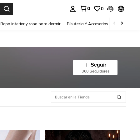
0
0
a. Press Enter to select.
Ropa interior y ropa para dormir
Bisutería Y Accesorios
Zapatos
H
Seguir
360 Seguidores