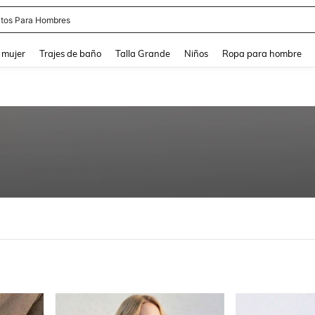
apatos Blancos
and down arrow keys to navigate search Búsqueda reciente and Busca y Encuentr
 mujer
Trajes de baño
Talla Grande
Niños
Ropa para hombre