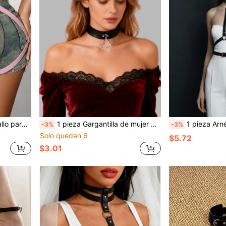
cial, cinturón de cintura para fiesta
1 pieza Gargantilla de mujer de cuero PU estilo gótico y punk, accesorio de moda para Navidad y baile de máscaras
1 pieza Arnés corporal estilo punk de cuero PU c
-3%
-3%
Solo quedan 6
$5.72
$3.01