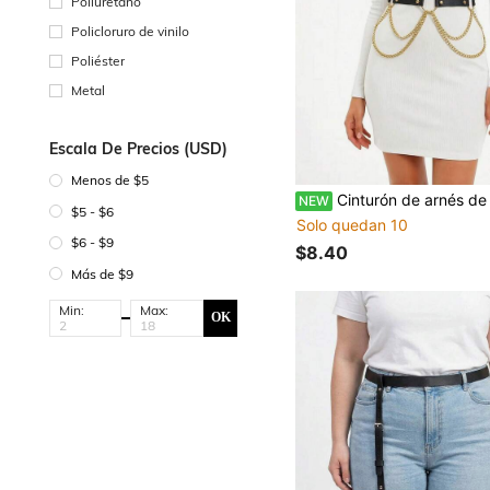
Poliuretano
Policloruro de vinilo
Poliéster
Metal
Escala De Precios (USD)
Menos de $5
Cinturón de arnés de cadena de cuero PU para mujer, accesorio de cinturón de cadena de moda, ideal para atue
NEW
$5 - $6
Solo quedan 10
$6 - $9
$8.40
Más de $9
Min:
Max:
OK