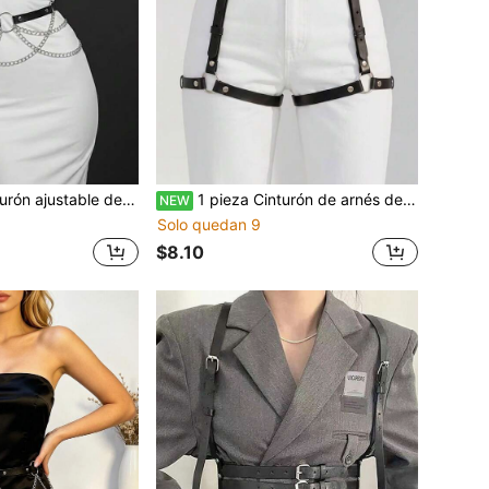
on cadenas cruzadas sexy para mujer, adecuado para fiestas de Halloween y uso diario
1 pieza Cinturón de arnés de cuero PU para mujer con correas para los muslos, accesorios decorativos de ropa estilo gótico punk para uso diario y fiestas de Halloween
NEW
Solo quedan 9
$8.10