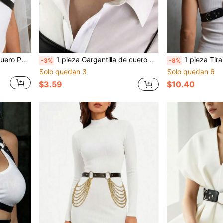
1 pieza Arnés corporal de cuero PU negro para mujeres - Correas ajustables, Cinturón gótico punk para boda, fiesta, rave y atuendos diarios
1 pieza Gargantilla de cuero PU para mujer, estilo cinturón de moda, joyería punk con cadenas, gargantilla de clavícula, cadena de cuello rock, joyería de novia, Halloween
1 pieza Tirantes de cintura de cuero PU
-3%
-8%
Solo quedan 3
Solo quedan 6
$3.59
$10.40