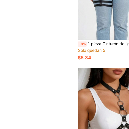
1 pieza Cinturón de liga de muslo de cuero PU para mujer, tirantes sexy, cinturón arnés, accesorios de ro
-8%
Solo quedan 5
$5.34