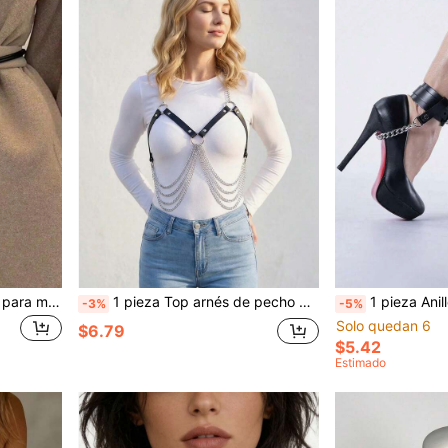
1 pieza Cinturón de cintura para mujer, cuerda de cintura anudada de unicolor de moda, accesorio elegante para combinar con vestidos, chaquetas, abrigos, versátil para todas las estaciones
1 pieza Top arnés de pecho para mujer, correa corporal de cuero PU ajustable, estilo minimalista para uso diario y fiesta de Navidad en club
1 pieza Anillo de tobillo de cuero sintético negro con cor
-3%
-5%
Solo quedan 6
$6.79
$5.42
Estimado