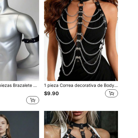
s, brazalete de estilo gótico, regalo del Día de San Valentín, accesorio de correa para el brazo
1 pieza Correa decorativa de Body de mujer de cuero PU negro con cadena de metal, adecuada para ropa de fiesta, vacaciones y actuaciones
$9.90