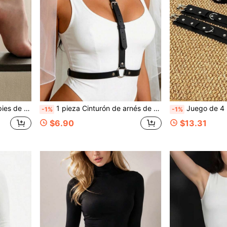
e de tobillo ajustable estilo punk gótico
1 pieza Cinturón de arnés de cuero PU para mujer, cinturón de cuero casual y salvaje para el pecho, adecuado para uso diario, festivales y fiestas
Juego de 4 piezas de pulseras de cuero PU estilo gótico punk
-1%
-1%
$6.90
$13.31