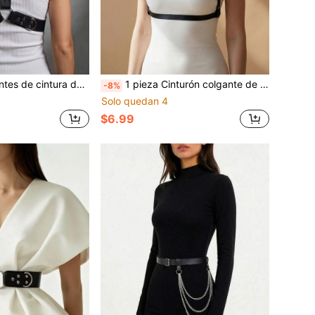
 para mujer, accesorios de ropa gótica, para uso diario
1 pieza Cinturón colgante de cuello de estilo gótico de piel sintética de moda para mujer, accesorio de vestir casual para uso en vacaciones
-8%
Solo quedan 4
$6.99