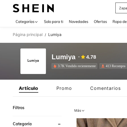
Z
Use up 
Categorías
Solo para ti
Novedades
Ofertas
Ropa de
Página principal
Lumiya
/
Lumiya
4.78
3.7K Vendido recientemente
413 Recompra
Artículo
Promo
Comentarios
Filtros
Más
Categoría