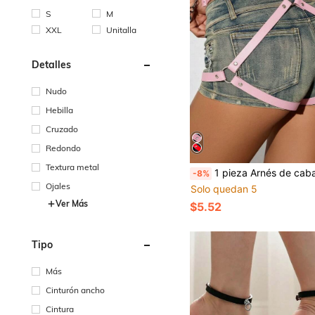
S
M
XXL
Unitalla
Detalles
Nudo
Hebilla
Cruzado
Redondo
Textura metal
1 pieza Arnés de caballo para mujer de cuero PU, correas para muslo y cintura, accesorios de cinturón punk de cuero artifi
-8%
Ojales
Solo quedan 5
Ver Más
$5.52
Tipo
Más
Cinturón ancho
Cintura