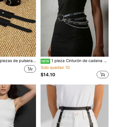
, brazalete ajustable para mujer, joyería corporal estilo arnés con correas Y2K, regalo
1 pieza Cinturón de cadena de cuero PU negro sexy para mujer, faja de cintura estilo gótico, adecuado para ir al trabajo, festivales de música, fiestas de Halloween
NEW
Solo quedan 10
$14.10