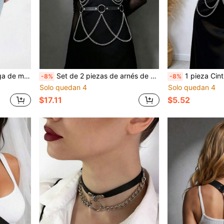
pa gótica punk para fiesta y Navidad
Set de 2 piezas de arnés de Body completo para mujer con cadena, cinturones de cintura de cuero PU, accesorios de ropa punk gótica para uso diario y combinación
1 pieza Cinturón ajustable de cuero PU negro oscuro 
-8%
-8%
Solo quedan 4
Solo quedan 4
$17.11
$5.52