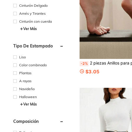
Cinturón Delgado
Arnés y Tirantes
Cinturón con cuerda
Ver Más
Tipo De Estampado
Liso
2 piezas Anillos para pies de mujer de cuero PU negro, decoraciones de tobillo de moda para fiesta & baile, correa de bucl
-2%
Color combinado
$3.05
Plantas
A rayas
Navideño
Halloween
Ver Más
Composición