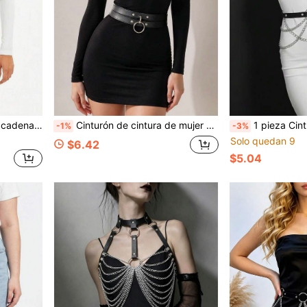
ndos de cosplay de Halloween para damas
Cinturón de cintura de mujer de cuero PU con anillo en O estilo punk para jeans, vestido y pantalón, para uso diario y fiestas
1 pieza Cinturón ajustable de estilo gótico negro oscuro c
-1%
-3%
Solo quedan 9
$6.42
$5.04