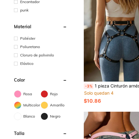
Encantador
punk
Material
Poliéster
Poliuretano
Cloruro de polivinilo
Elástico
Color
1 pieza Cinturón arnés de cuero PU para mujer, accesorios de estilo gótico con tirantes para los hombros y ligas para los muslo
-3%
Solo quedan 4
Rosa
Rojo
$10.86
Multicolor
Amarillo
Blanco
Negro
Talla