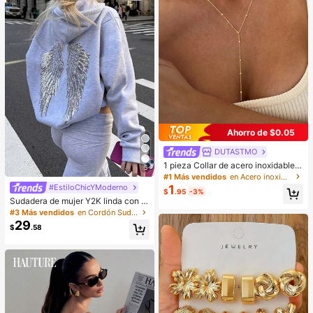
Ahorro de $0.05
DUTASTMO
1 pieza Collar de acero inoxidable d
5
e doble capa, collar largo con colga
#1 Más vendidos
en Acero inoxidable Collares De Mujer
nte, cadena en forma de Y con colg
1
#EstiloChicYModerno
$
.95
-3%
ante de cuenta redonda, uso diario
Sudadera de mujer Y2K linda con al
para mujeres, minimalista
as de ángel bordadas con lentejuel
#3 Más vendidos
en Cordón Sudaderas de mujer
as en gris claro, sudadera casual de
29
$
.58
manga larga con hombros caídos p
ara mujer en otoño