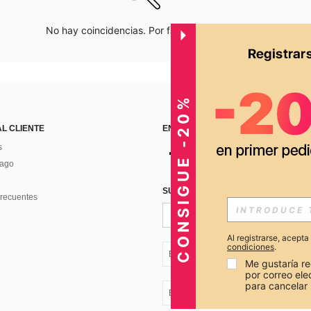
No hay coincidencias. Por favor inténtalo de nuevo.
CONSIGUE -20%
AL CLIENTE
ENCUÉNTRANOS EN
s
Pago
SUSCRÍBETE PARA RECIBIR OFERTA
recuentes
Al registrarse, acept
condiciones
.
EC + 593
Me gustaría re
por correo el
para cancelar 
EC + 593