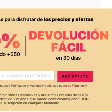
APP
S EXCLUSIVAS, PROMOCIONES Y NOTICIAS DE SHEIN
REGÍSTRATE
Suscribir
a nuestra
Política de privacidad y cookies
y nuestros
Términos y
Suscribirte
cibir ofertas exclusivas y las últimas noticias de SHEIN 
ectrónico. Entiendo que puedo comunicarme con SHEIN 
la suscripción en cualquier momento.
Suscribir