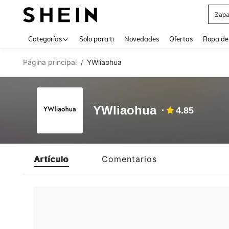
Zapa
Use up 
Categorías
Solo para ti
Novedades
Ofertas
Ropa de
Página principal
YWliaohua
/
YWliaohua
4.85
Artículo
Comentarios