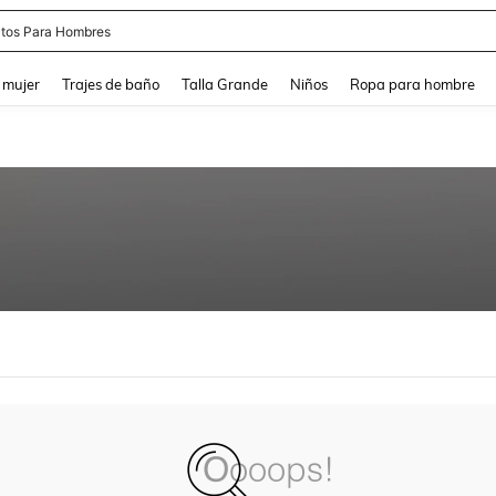
tos Para Hombres
and down arrow keys to navigate search Búsqueda reciente and Busca y Encuentr
 mujer
Trajes de baño
Talla Grande
Niños
Ropa para hombre