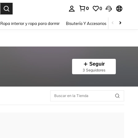
0
0
a. Press Enter to select.
Ropa interior y ropa para dormir
Bisutería Y Accesorios
Zapatos
H
Seguir
3 Seguidores