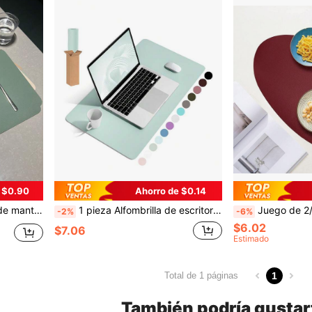
 $0.90
Ahorro de $0.14
 de limpiar, aplicable para camping, vacaciones, bodas, fiestas
1 pieza Alfombrilla de escritorio antideslizante, Mousepad, protector de escritorio de piel de poliuretano resistente al agua, blotter de escritorio ultradelgado y grande, fácil de limpiar, alfombrilla de escritorio para laptop para oficina/hogar/decoración (rosa)
Juego de 2/4/6 manteles individuales para mesa de comedor, manteles individuales de pi
-2%
-6%
$6.02
$7.06
Estimado
1
Total de 1 páginas
También podría gustar