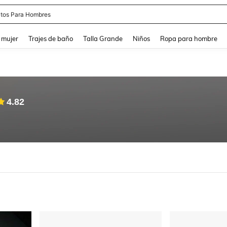
tos Para Hombres
and down arrow keys to navigate search Búsqueda reciente and Busca y Encuentr
 mujer
Trajes de baño
Talla Grande
Niños
Ropa para hombre
4.82