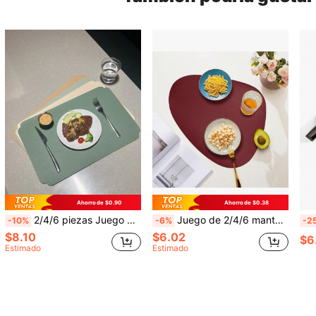
Ahorro de $0.90
Ahorro de $0.38
2/4/6 piezas Juego de manteles individuales de PU, adecuado para cocina y comedor interior y exterior, lavable y resistente al calor, manteles individuales y posavasos fáciles de limpiar, aplicable para camping, vacaciones, bodas, fiestas
Juego de 2/4/6 manteles individuales para mesa de comedor, manteles individuales de piel sintética lavables y resistentes al calor, fáciles de limpiar, para mesa redonda, para interior y patio, diseño de Halloween
-10%
-6%
-2
$8.10
$6.02
$6
Estimado
Estimado