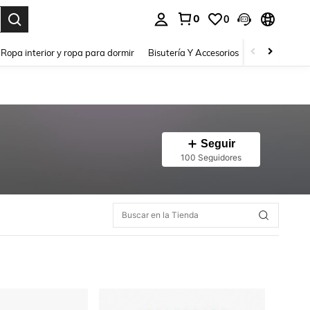
0
0
a. Press Enter to select.
Ropa interior y ropa para dormir
Bisutería Y Accesorios
Zapatos
H
Seguir
100 Seguidores