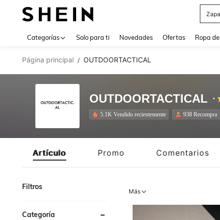
Zapa
Use up 
Categorías
Solo para ti
Novedades
Ofertas
Ropa de
Página principal
OUTDOORTACTICAL
/
OUTDOORTACTICAL
5.1K Vendido recientemente
938 Recompra
Artículo
Promo
Comentarios
Filtros
Más
Categoría