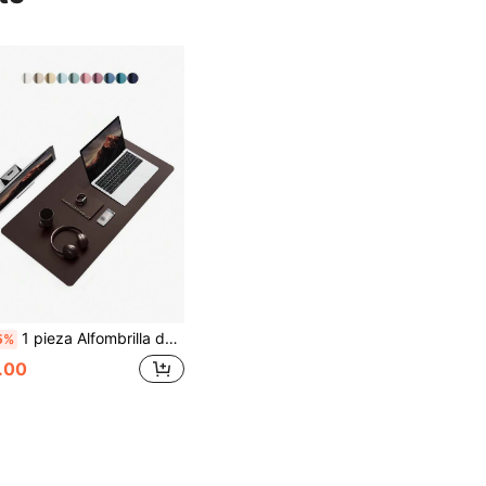
1 pieza Alfombrilla de escritorio antideslizante, Alfombrilla de ratón, Protector de escritorio/mesa de piel de poliuretano impermeable, Blotter de escritorio grande y ultrafino, Fácil de limpiar Alfombrilla de escritorio/laptop para oficina/hogar/decoración (Rosa)
5%
.00