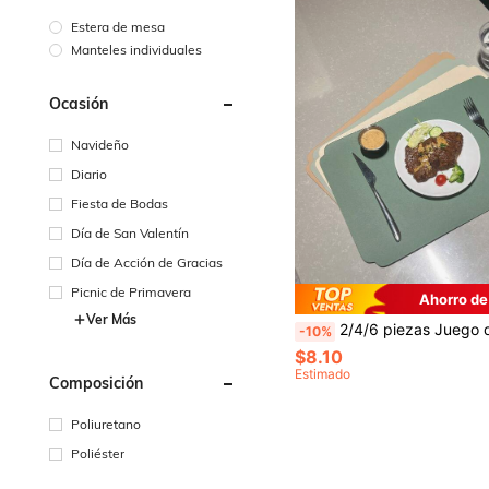
Estera de mesa
Manteles individuales
Ocasión
Navideño
Diario
Fiesta de Bodas
Día de San Valentín
Día de Acción de Gracias
Picnic de Primavera
Ahorro de
Ver Más
2/4/6 piezas Juego de manteles individuales de PU, adecuado para cocina y comedor interior y exterior, lavable y resistente al calor, manteles individuales y posavasos fáciles
-10%
$8.10
Estimado
Composición
Poliuretano
Poliéster