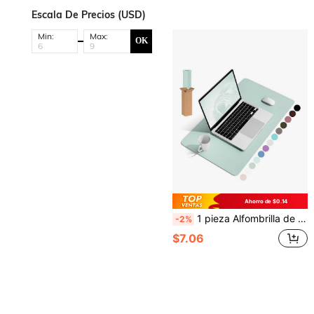
Escala De Precios (USD)
Min:
Max:
OK
Ahorro de $0.14
1 pieza Alfombrilla de escritorio antideslizante, Mousepad, protector de escritorio de piel de poliuretano resistente al agua, blotter de escritorio ultradelgado y grande, fácil de limpiar, alfombrilla de escritorio para laptop para oficina/hogar/decoración (rosa)
-2%
$7.06