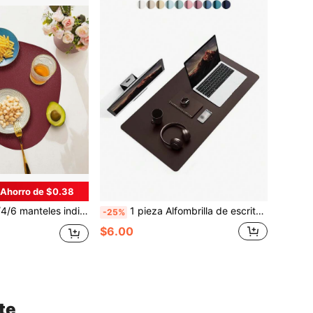
Ahorro de $0.38
el sintética lavables y resistentes al calor, fáciles de limpiar, para mesa redonda, para interior y patio, diseño de Halloween
1 pieza Alfombrilla de escritorio antideslizante, Alfombrilla de ratón, Protector de escritorio/mesa de piel de poliuretano impermeable, Blotter de escritorio grande y ultrafino, Fácil de limpiar Alfombrilla de escritorio/laptop para oficina/hogar/decoración (Rosa)
-25%
$6.00
te