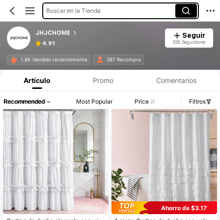
Buscar en la Tienda
JHJCHOME
Seguir
295 Seguidores
4.91
1.8K Vendido recientemente
387 Recompra
Artículo
Promo
Comentarios
Recommended
Most Popular
Price
Filtros
Ahorro de $3.17