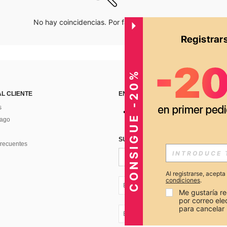
No hay coincidencias. Por favor inténtalo de nuevo.
CONSIGUE -20%
AL CLIENTE
ENCUÉNTRANOS EN
s
Pago
SUSCRÍBETE PARA RECIBIR OFERTA
recuentes
Al registrarse, acept
condiciones
.
EC + 593
Me gustaría re
por correo el
para cancelar 
EC + 593