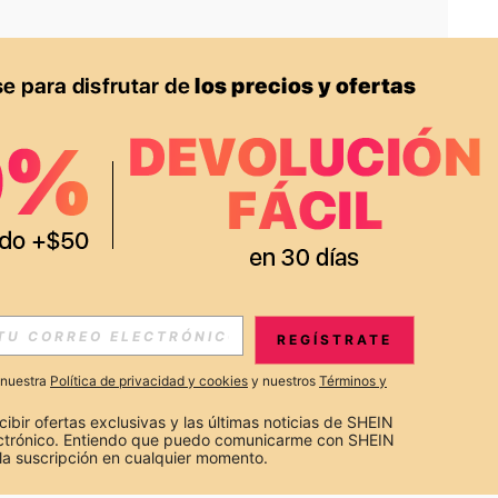
APP
S EXCLUSIVAS, PROMOCIONES Y NOTICIAS DE SHEIN
REGÍSTRATE
Suscribir
a nuestra
Política de privacidad y cookies
y nuestros
Términos y
Suscribirte
cibir ofertas exclusivas y las últimas noticias de SHEIN 
ectrónico. Entiendo que puedo comunicarme con SHEIN 
la suscripción en cualquier momento.
Suscribir