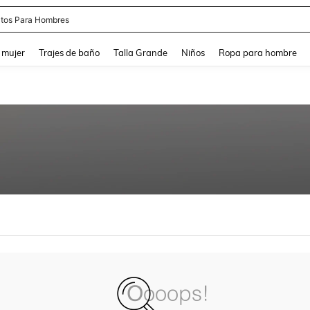
tos Para Hombres
and down arrow keys to navigate search Búsqueda reciente and Busca y Encuentr
 mujer
Trajes de baño
Talla Grande
Niños
Ropa para hombre