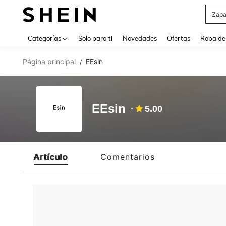
Zapa
Use up 
Categorías
Solo para ti
Novedades
Ofertas
Ropa de
Página principal
EEsin
/
EEsin
5.00
Artículo
Comentarios