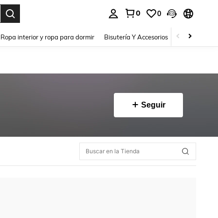
0
0
a. Press Enter to select.
Ropa interior y ropa para dormir
Bisutería Y Accesorios
Zapatos
H
Seguir