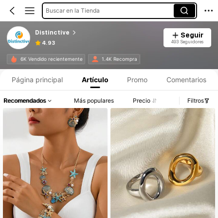
Buscar en la Tienda
Distinctive
Seguir
493 Seguidores
4.93
6K Vendido recientemente
1.4K Recompra
Página principal
Artículo
Promo
Comentarios
Recomendados
Más populares
Precio
Filtros