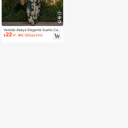
Vestido Abaya Elegante Suelto Cas
22
ual de Manga Larga con Estampado
$
.17
-6%
Últimas 6 hrs
Floral, Diseño de Cuello Redondo, P
rimera Opción para Uso Diario en Ot
oño para Mujeres