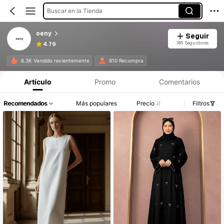
Buscar en la Tienda
oeny
Seguir
746 Seguidores
4.79
6.3K Vendido recientemente
810 Recompra
Artículo
Promo
Comentarios
Recomendados
Más populares
Precio
Filtros