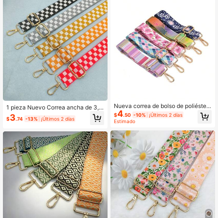
Nueva correa de bolso de poliéster i
1 pieza Nuevo Correa ancha de 3,2
4
mpresa de 3.8CM de colores, acces
CM a cuadros, Correa ajustable par
$
.50
-10%
¡Últimos 2 días
3
orio de correa de hombro ajustable
$
.74
-13%
¡Últimos 2 días
a bolso, Accesorio de viaje
Estimado