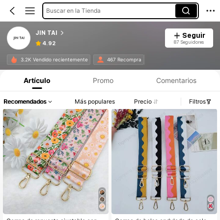
Buscar en la Tienda
JIN TAI
Seguir
87 Seguidores
4.92
3.2K Vendido recientemente
467 Recompra
Artículo
Promo
Comentarios
Recomendados
Más populares
Precio
Filtros