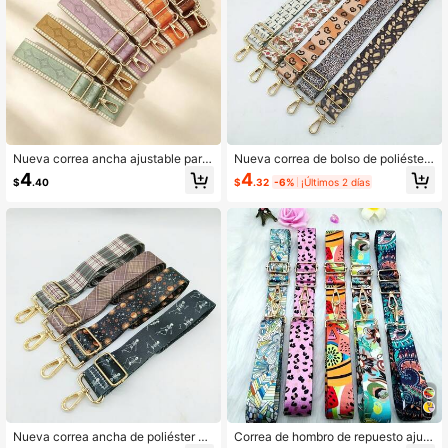
Nueva correa ancha ajustable para
Nueva correa de bolso de poliéster i
hombro y bandolera con patrón de r
mpresa con transferencia de calor d
4
4
$
.32
-6%
¡Últimos 2 días
$
.40
ombos de 3.8CM de colores
e 3.8CM de colores, correa de hom
bro ajustable de repuesto, accesori
o de bolso minimalista de moda
Nueva correa ancha de poliéster es
Correa de hombro de repuesto ajust