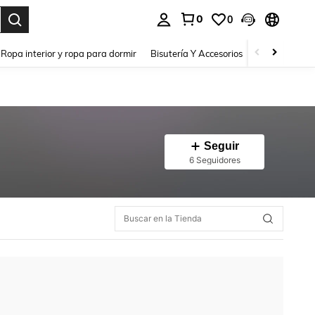
0
0
a. Press Enter to select.
Ropa interior y ropa para dormir
Bisutería Y Accesorios
Zapatos
H
Seguir
6 Seguidores