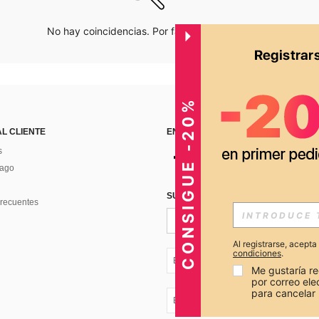
No hay coincidencias. Por favor inténtalo de nuevo.
CONSIGUE -20%
AL CLIENTE
ENCUÉNTRANOS EN
s
Pago
SUSCRÍBETE PARA RECIBIR OFERTA
recuentes
Al registrarse, acept
condiciones
.
EC + 593
Me gustaría re
por correo el
para cancelar 
EC + 593