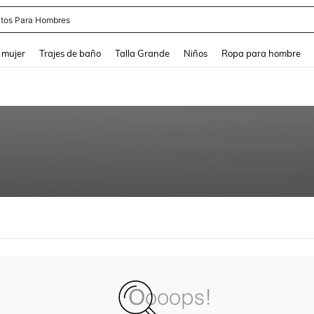
tos Para Hombres
and down arrow keys to navigate search Búsqueda reciente and Busca y Encuentr
 mujer
Trajes de baño
Talla Grande
Niños
Ropa para hombre