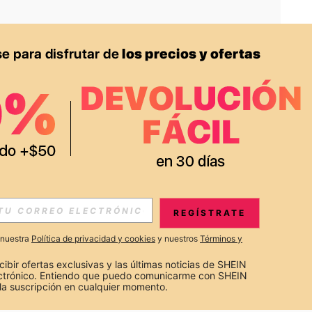
APP
S EXCLUSIVAS, PROMOCIONES Y NOTICIAS DE SHEIN
REGÍSTRATE
Suscribir
a nuestra
Política de privacidad y cookies
y nuestros
Términos y
Suscribirte
cibir ofertas exclusivas y las últimas noticias de SHEIN 
ectrónico. Entiendo que puedo comunicarme con SHEIN 
la suscripción en cualquier momento.
Suscribir