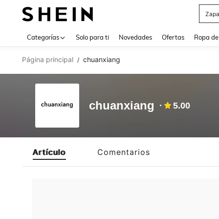
Zapa
Use up 
Categorías
Solo para ti
Novedades
Ofertas
Ropa de
Página principal
chuanxiang
/
chuanxiang
5.00
Artículo
Comentarios