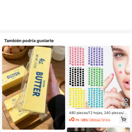
También podría gustarte
480 piezas/12 hojas, 240 piezas/6
hojas, 40 piezas/1 hoja, Pegatinas
0
$
.75
-25%
Últimas 12 hrs
de estrellas para la cara, Pegatinas
decorativas de Halloween, Pegatin
as decorativas de Navidad, Pegatin