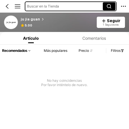
Buscar en la Tienda
ju jia guan
Seguir
1 Seguidores
5.00
Artículo
Comentarios
Recomendados
Más populares
Precio
Filtros
No hay coincidencias
Por favor inténtelo de nuevo.