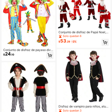
Conjunto de disfraz de Papá Noel,
Ropa de Navidad para hombres par
Solo quedan 6
a fiesta navideña y actividad temáti
53
$
.29
-2%
ca, solo ropa, sin botas
Conjunto de disfraz de payaso dive
24
rtido para niños (incluye sombrero, r
$
.10
opa), adecuado para disfrazarse en
fiestas de carnaval, sin incluir acce
sorios como peluca colorida, gafas,
nariz roja, zapatos de payaso
Disfraz de vampiro para niños, atue
ndo de vampiro noble para niños, a
Solo quedan 3