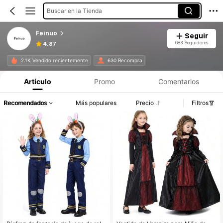
Buscar en la Tienda
Feinuo
Seguir
683 Seguidores
4.87
2.1K Vendido recientemente
630 Recompra
Artículo
Promo
Comentarios
Recomendados
Más populares
Precio
Filtros