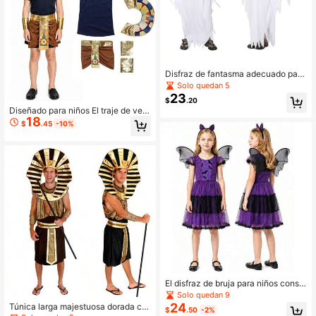
Disfraz de fantasma adecuado para
niños y niñas, capa de fantasma bla
Solo quedan 5
nca aterradora, disfraz de demonio
23
$
.20
para Halloween, carnaval y fiesta
Diseñado para niños El traje de vest
18
ido del antiguo faraón egipcio prínci
$
.45
-10%
pe Cleopatra el rey de Egipto juego
de rol el carnaval de Halloween
El disfraz de bruja para niños consis
te en un conjunto de 3 piezas de ve
Solo quedan 9
stidos, tocados y alas, diseñado esp
24
Túnica larga majestuosa dorada co
$
.50
-2%
ecíficamente para niñas como disfr