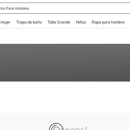
tos Para Hombres
and down arrow keys to navigate search Búsqueda reciente and Busca y Encuentr
 mujer
Trajes de baño
Talla Grande
Niños
Ropa para hombre