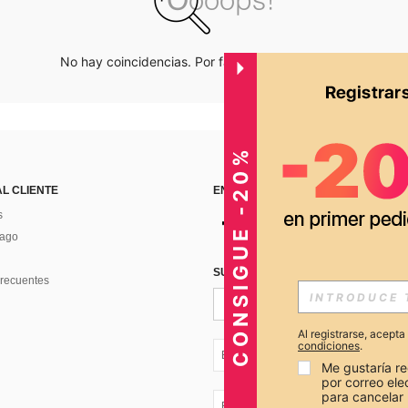
No hay coincidencias. Por favor inténtalo de nuevo.
CONSIGUE -20%
AL CLIENTE
ENCUÉNTRANOS EN
s
Pago
SUSCRÍBETE PARA RECIBIR OFERTA
recuentes
Al registrarse, acept
condiciones
.
EC + 593
Me gustaría re
por correo el
para cancelar 
EC + 593