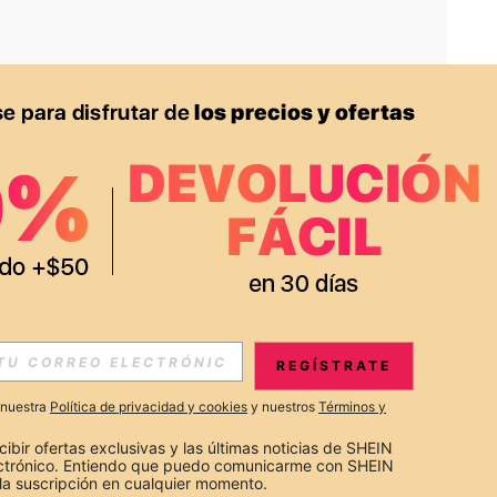
APP
S EXCLUSIVAS, PROMOCIONES Y NOTICIAS DE SHEIN
REGÍSTRATE
Suscribir
a nuestra
Política de privacidad y cookies
y nuestros
Términos y
Suscribirte
cibir ofertas exclusivas y las últimas noticias de SHEIN 
ectrónico. Entiendo que puedo comunicarme con SHEIN 
la suscripción en cualquier momento.
Suscribir