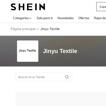
Zapa
Use up 
Categorías
Solo para ti
Novedades
Ofertas
Ropa de
Página principal
Jinyu Textile
/
Jinyu Textile