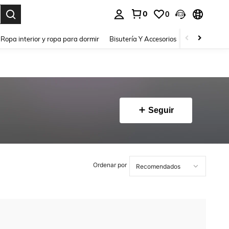
0
0
a. Press Enter to select.
Ropa interior y ropa para dormir
Bisutería Y Accesorios
Zapatos
H
Seguir
Ordenar por