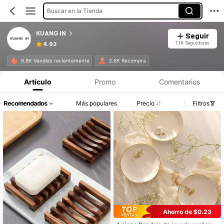
Buscar en la Tienda
KUANG IN
Seguir
1.1K Seguidores
4.92
6.8K Vendido recientemente
2.6K Recompra
Artículo
Promo
Comentarios
Recomendados
Más populares
Precio
Filtros
Ahorro de $0.23