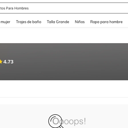
tos Para Hombres
and down arrow keys to navigate search Búsqueda reciente and Busca y Encuentr
 mujer
Trajes de baño
Talla Grande
Niños
Ropa para hombre
4.73