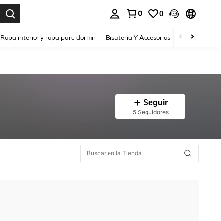
0
0
a. Press Enter to select.
Ropa interior y ropa para dormir
Bisutería Y Accesorios
Zapatos
H
Seguir
5 Seguidores