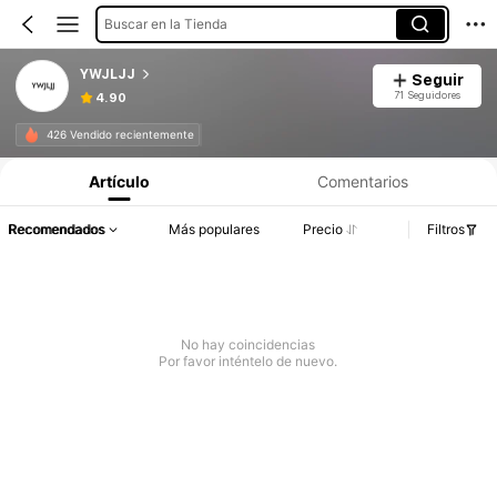
Buscar en la Tienda
YWJLJJ
Seguir
71 Seguidores
4.90
426 Vendido recientemente
Artículo
Comentarios
Recomendados
Más populares
Precio
Filtros
No hay coincidencias
Por favor inténtelo de nuevo.