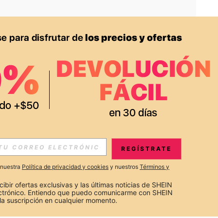
APP
S EXCLUSIVAS, PROMOCIONES Y NOTICIAS DE SHEIN
REGÍSTRATE
Suscribir
a nuestra
Política de privacidad y cookies
y nuestros
Términos y
Suscribirte
cibir ofertas exclusivas y las últimas noticias de SHEIN 
ectrónico. Entiendo que puedo comunicarme con SHEIN 
la suscripción en cualquier momento.
Suscribir