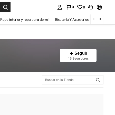
0
0
a. Press Enter to select.
Ropa interior y ropa para dormir
Bisutería Y Accesorios
Zapatos
H
Seguir
15 Seguidores