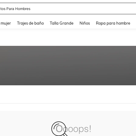
tos Para Hombres
and down arrow keys to navigate search Búsqueda reciente and Busca y Encuentr
 mujer
Trajes de baño
Talla Grande
Niños
Ropa para hombre