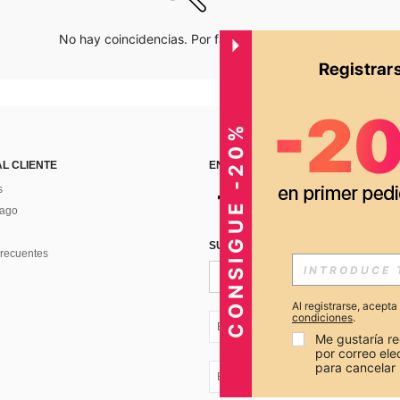
No hay coincidencias. Por favor inténtalo de nuevo.
CONSIGUE -20%
AL CLIENTE
ENCUÉNTRANOS EN
s
Pago
SUSCRÍBETE PARA RECIBIR OFERTA
recuentes
Al registrarse, acept
condiciones
.
EC + 593
Me gustaría re
por correo el
para cancelar 
EC + 593