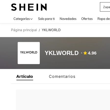
Zapa
Use up 
Categorías
Solo para ti
Novedades
Ofertas
Ropa de
Página principal
YKLWORLD
/
YKLWORLD
4.96
Artículo
Comentarios