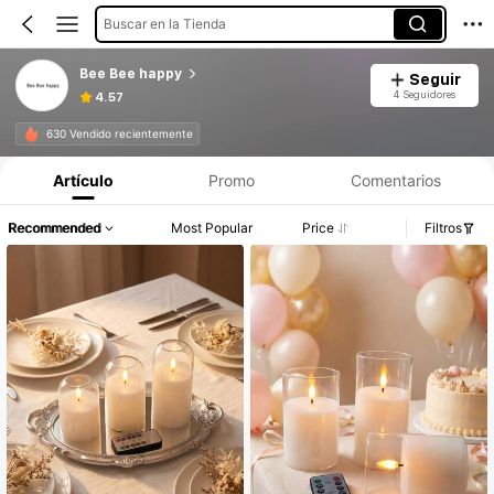
Buscar en la Tienda
Bee Bee happy
Seguir
4 Seguidores
4.57
630 Vendido recientemente
Artículo
Promo
Comentarios
Recommended
Most Popular
Price
Filtros