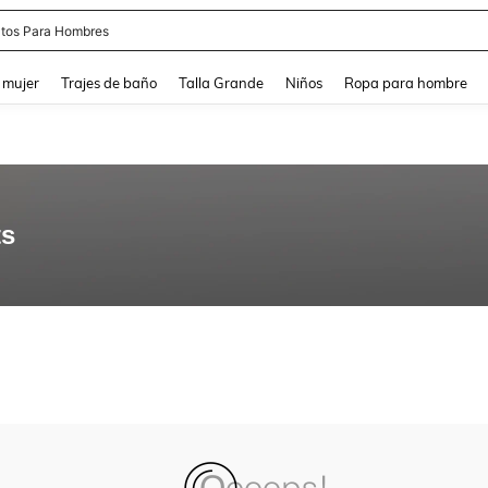
tos Para Hombres
and down arrow keys to navigate search Búsqueda reciente and Busca y Encuentr
 mujer
Trajes de baño
Talla Grande
Niños
Ropa para hombre
ts