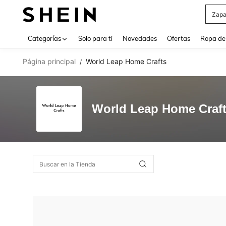
Zapa
Use up 
Categorías
Solo para ti
Novedades
Ofertas
Ropa de
Página principal
World Leap Home Crafts
/
World Leap Home Craf