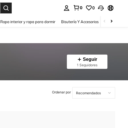
0
0
a. Press Enter to select.
Ropa interior y ropa para dormir
Bisutería Y Accesorios
Zapatos
H
Seguir
1 Seguidores
Ordenar por