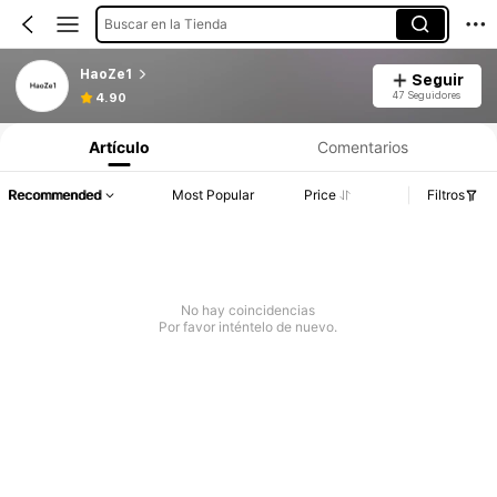
Buscar en la Tienda
HaoZe1
Seguir
47 Seguidores
4.90
Artículo
Comentarios
Recommended
Most Popular
Price
Filtros
No hay coincidencias
Por favor inténtelo de nuevo.