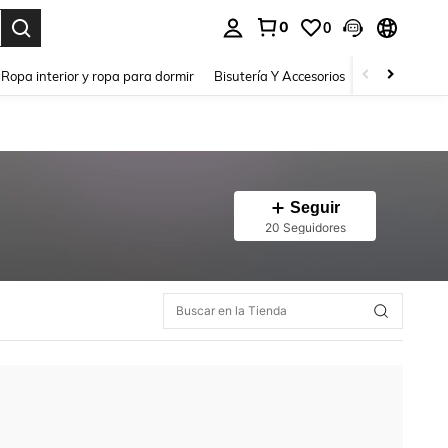
0
0
a. Press Enter to select.
Ropa interior y ropa para dormir
Bisutería Y Accesorios
Zapatos
H
Seguir
20 Seguidores