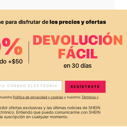
APP
S EXCLUSIVAS, PROMOCIONES Y NOTICIAS DE SHEIN
REGÍSTRATE
Suscribir
a nuestra
Política de privacidad y cookies
y nuestros
Términos y
Suscribirte
cibir ofertas exclusivas y las últimas noticias de SHEIN 
ectrónico. Entiendo que puedo comunicarme con SHEIN 
la suscripción en cualquier momento.
Suscribir