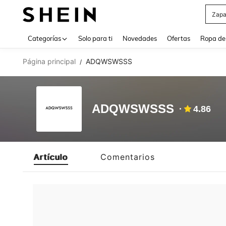
Zapa
Use up 
Categorías
Solo para ti
Novedades
Ofertas
Ropa de
Página principal
ADQWSWSSS
/
ADQWSWSSS
4.86
Artículo
Comentarios