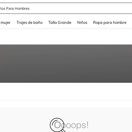
tos Para Hombres
and down arrow keys to navigate search Búsqueda reciente and Busca y Encuentr
 mujer
Trajes de baño
Talla Grande
Niños
Ropa para hombre