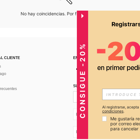
No hay coincidencias. Por favor inténtalo de nuevo.
CONSIGUE -20%
AL CLIENTE
ENCUÉNTRANOS EN
s
Pago
SUSCRÍBETE PARA RECIBIR OFERTA
recuentes
Al registrarse, acept
condiciones
.
EC + 593
Me gustaría re
por correo el
para cancelar 
EC + 593