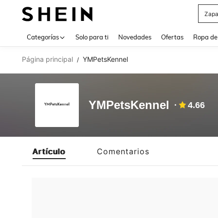
Zapa
Use up 
Categorías
Solo para ti
Novedades
Ofertas
Ropa de
Página principal
YMPetsKennel
/
YMPetsKennel
4.66
Artículo
Comentarios