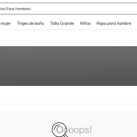
tos Para Hombres
and down arrow keys to navigate search Búsqueda reciente and Busca y Encuentr
 mujer
Trajes de baño
Talla Grande
Niños
Ropa para hombre