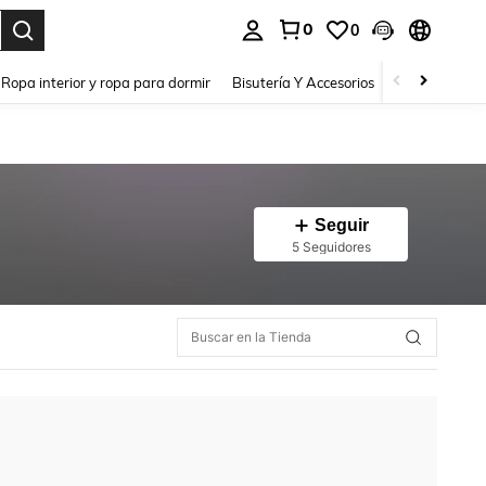
0
0
a. Press Enter to select.
Ropa interior y ropa para dormir
Bisutería Y Accesorios
Zapatos
H
Seguir
5 Seguidores