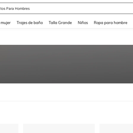
tos Para Hombres
and down arrow keys to navigate search Búsqueda reciente and Busca y Encuentr
 mujer
Trajes de baño
Talla Grande
Niños
Ropa para hombre