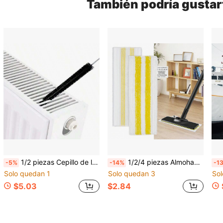
También podría gustar
1/2 piezas Cepillo de limpieza para unidad exterior de aire acondicionado y lavadora, elimina eficazmente el polvo y la suciedad, mejora la eficiencia de limpieza, flexible y plegable, diseño de mango largo ergonómico
1/2/4 piezas Almohadillas de repuesto de microfibra para fregona plana, compatibles con fregonas de vapor SC1 SC2 SC3 SC4 SC5, fundas de tela de fregona lavables para limpieza húmeda & seca
-5%
-14%
-1
Solo quedan 1
Solo quedan 3
Sol
$5.03
$2.84