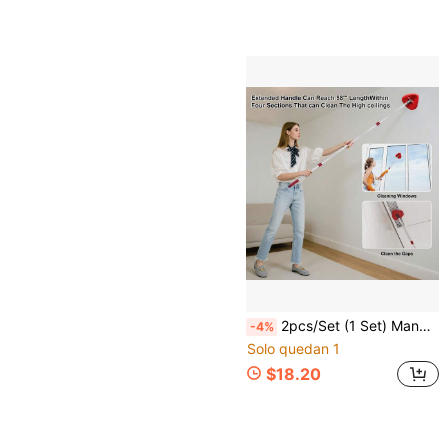
2pcs/Set (1 Set) Mango de repuesto para fregona + Base triangular, Adecuado para el sistema O-Cedar EasyWring de 1 tanque, Mango de fregona telescópico de acero inoxidable, Fácil de instalar, Accesorio de limpieza del hogar duradero
-4%
Solo quedan 1
$18.20