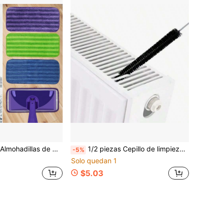
 de limpieza de suelos húmedos/secos lavables a máquina, adecuados para sala de estar, dormitorio, balcón, juego de repuesto
1/2 piezas Cepillo de limpieza para unidad exterior de aire acondicionado y lavadora, elimina eficazmente el polvo y la suciedad, mejora la eficiencia de limpieza, flexible y plegable, diseño de mango largo ergonómico
-5%
Solo quedan 1
$5.03