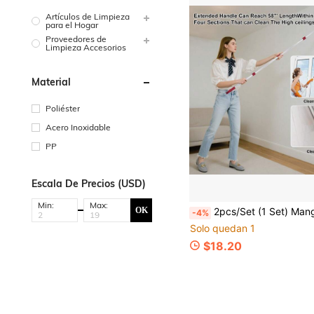
Artículos de Limpieza
para el Hogar
Proveedores de
Limpieza Accesorios
Material
Poliéster
Acero Inoxidable
PP
Escala De Precios (USD)
Min:
Max:
OK
2pcs/Set (1 Set) Mango de repuesto para fregona + Base triangular, Adecuado para el sistema O-Cedar EasyWring de 1 tanque, Mango de fregona telescópico de acero inoxidable
-4%
Solo quedan 1
$18.20