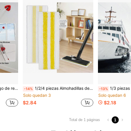
, Fácil de instalar, Accesorio de limpieza del hogar duradero
1/2/4 piezas Almohadillas de repuesto de microfibra para fregona plana, compatibles con fregonas de vapor SC1 SC2 SC3 SC4 SC5, fundas de tela de fregona lavables para limpieza húmeda & seca
1/3 piezas Almohadillas de mopa de microfibra reutilizables, aptas para WetJet, paños
-14%
-13%
Solo quedan 3
Solo quedan 6
$2.84
$2.18
1
Total de 1 páginas