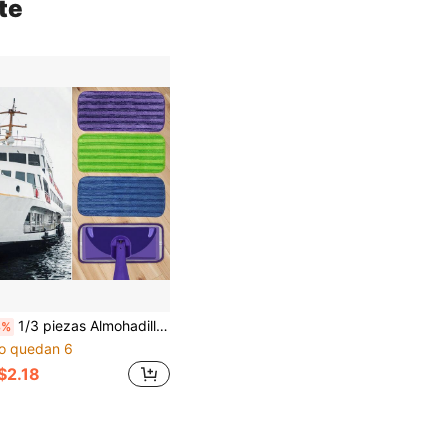
te
1/3 piezas Almohadillas de mopa de microfibra reutilizables, aptas para WetJet, paños de limpieza de suelos húmedos/secos lavables a máquina, adecuados para sala de estar, dormitorio, balcón, juego de repuesto
3%
o quedan 6
$2.18