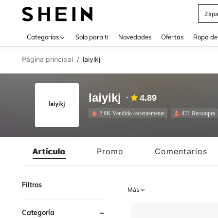
Zapa
Use up 
Categorías
Solo para ti
Novedades
Ofertas
Ropa de
Página principal
laiyikj
/
laiyikj
4.89
2.6K Vendido recientemente
471 Recompra
Artículo
Promo
Comentarios
Filtros
Más
Categoría