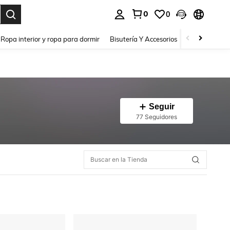
0
0
a. Press Enter to select.
Ropa interior y ropa para dormir
Bisutería Y Accesorios
Zapatos
H
Seguir
77 Seguidores